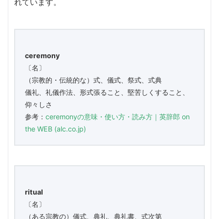
れています。
ceremony
〔名〕
（宗教的・伝統的な）式、儀式、祭式、式典
儀礼、礼儀作法、形式張ること、堅苦しくすること、
仰々しさ
参考：
ceremonyの意味・使い方・読み方｜英辞郎 on
the WEB (alc.co.jp)
ritual
〔名〕
（ある宗教の）儀式、典礼、典礼書、式次第