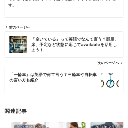
す。
前のページへ
投
「空いている」って英語でなんて言う？部屋、
稿
席、予定など状態に応じてavailableを活用し
ナ
よう！
ビ
ゲ
次のページへ
ー
「一輪車」は英語で何て言う？三輪車や自転車
シ
の言い方も紹介
ョ
ン
関連記事
2024年12月29日
2024年12月3日