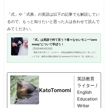
「式」や「式典」の英語は以下の記事でも解説してい
るので、もっと知りたいと思った人は合わせて読んで
みてください。
「式」は英語で何て言う？様々なセレモニー”cere
mony”について学ぼう！
🕒️2024年4月25日
「英語で何て言う？」コーナー、今回は結婚式や卒業式などの「式」につ
いてです。儀式や式典を意味する”ceremony”や”rite”の「式」以外にも、
数学などで習う数式を意味する”formula”や”equation”も日本語の「式」で
表現されます。今回は、結婚式...
英語教育
ライター /
KatoTomomi
English
Education
Writer