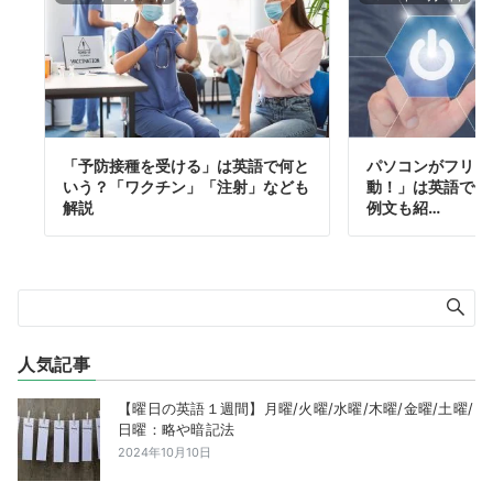
「予防接種を受ける」は英語で何と
パソコンがフリー
いう？「ワクチン」「注射」なども
動！」は英語で何
解説
例文も紹…
人気記事
【曜日の英語１週間】月曜/火曜/水曜/木曜/金曜/土曜/
日曜：略や暗記法
2024年10月10日