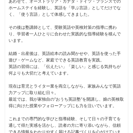
あわせて、オーストラリア・カナダ・ドイツ・フランスでの
ホームステイを経験し、英語を「学ぶ言語」としてだけでな
く、「使う言語」として体感してきました。
その後は塾講師として、受験英語や英検対策の指導に携わ
り、学習者一人ひとりに合わせた実践的な指導経験を積んで
います。
結婚・出産後は、英語絵本の読み聞かせや、英語を使った手
遊び・ゲームなど、家庭でできる英語教育を実践。
英語の習得には、「伝えたい」「楽しい」と感じる気持ちが
何よりも大切だと考えています。
現在は育児とライター業を両立しながら、家族みんなで英語
力アップに取り組む日々。
最近では、我が家独自の“おうち英語塾”を開講し、娘の英検取
得に向けた授業やフォローアップにも力を注いでいます。
これまでの専門的な学びと指導経験、そして日々の子育てを
通して得た実感を活かし、読者の方に寄り添いながら、信頼
できる情報をわかりやすく届ける記事づくりを心がけていま