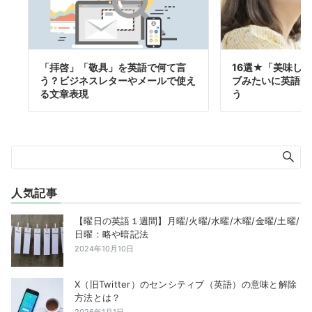
「拝啓」「敬具」を英語で何て言
16選★「美味し
う？ビジネスレターやメールで使え
ブみたいに英語で
る文章表現
う
人気記事
【曜日の英語１週間】月曜/火曜/水曜/木曜/金曜/土曜/
日曜：略や暗記法
2024年10月10日
X（旧Twitter）のセンシティブ（英語）の意味と解除
方法とは？