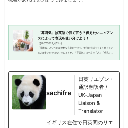
「雰囲気」は英語で何て言う？伝えたいニュアン
スによって表現を使い分けよう！
🕒️2023年2月24日
「雰囲気」というのは便利な言葉の一つで、普段の会話でもよく使ってい
る人が多いのではないでしょうか。「雰囲気」は一言で「人」「環境」
「場所」などについて、さまざまな意味合いを表現できるため、欠かせな
い表現だと言えるでしょう。ただ...
日英リエゾン・
通訳翻訳者 /
sachifre
UK-Japan
Liaison &
Translator
イギリス在住で日英間のリエ