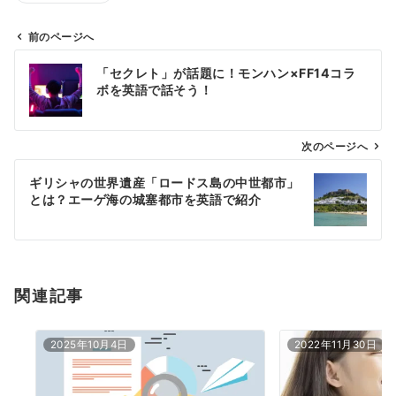
前のページへ
投
「セクレト」が話題に！モンハン×FF14コラ
稿
ボを英語で話そう！
ナ
ビ
ゲ
次のページへ
ー
ギリシャの世界遺産「ロードス島の中世都市」
シ
とは？エーゲ海の城塞都市を英語で紹介
ョ
ン
関連記事
2025年10月4日
2022年11月30日