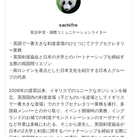
sachifre
英語学習・国際コミュニケーションライター
・英国で一番大きな剣道道場のひとつにてクラブセクレタリ
ー業務
・英国剣道協会と日本の大学とのパートナーシップを締結す
る際の両国間リエゾン
・南ロンドンを基点とした日本文化を紹介する日本人グルー
プの代表
2006年の渡英以来、イギリスでのユニークなポジションを確
立。英国国内の剣道道場（子どものいる道場としてイギリス
で一番大きな道場）でのクラブセクレタリー業務を遂行。多
国籍メンバーとのやり取り、イベント開催時の業務、イング
ランドのお城での剣道デモンストレーションのオーガナイズ
など作業は多岐にわたる。そこから派生し、英国剣道協会が
日本の2大学と剣道に関するパートナーシップを締結する際に