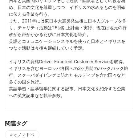
日本と英国間のリエゾンそして通訳・翻訳者としての役を務
め、日本の文化を尊重しつつ、イギリスの求めるものを明確
に伝える作業を行う。
また、2011年には東日本大震災発生後に日本人グループを作
り、チャリティ活動は25回以上計画・実行、現在は地元の行
政から声がかかるたびに日本文化を紹介。
英語とコミュニケーションスキルを使った日本とイギリスを
つなぐ活動は今後も継続していく予定。
イギリスの資格Deliver Excellent Customer Serviceを取得。
イギリスを含むヨーロッパ各国への3ケ月間のバックパック旅
行、スクーバダイビングに訪れたモルディブを含む国々など
多くの国を旅行。
英語学習・語学留学に関する記事、日本文化を紹介する企業
への英文記事など執筆多数。
関連タグ
オノマトベ