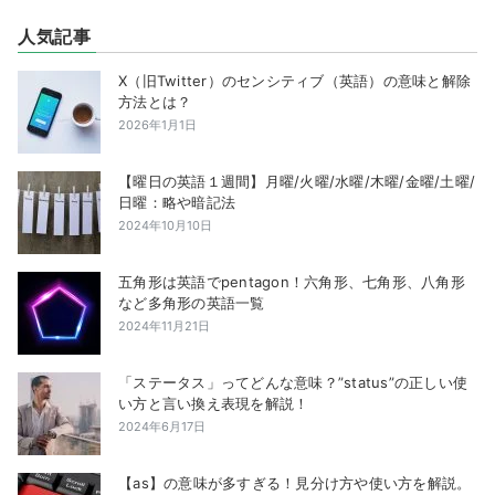
人気記事
X（旧Twitter）のセンシティブ（英語）の意味と解除
方法とは？
2026年1月1日
【曜日の英語１週間】月曜/火曜/水曜/木曜/金曜/土曜/
日曜：略や暗記法
2024年10月10日
五角形は英語でpentagon！六角形、七角形、八角形
など多角形の英語一覧
2024年11月21日
「ステータス」ってどんな意味？”status”の正しい使
い方と言い換え表現を解説！
2024年6月17日
【as】の意味が多すぎる！見分け方や使い方を解説。