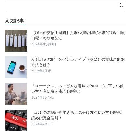
人気記事
【曜日の英語１週間】月曜/火曜/水曜/木曜/金曜/土曜/
日曜：略や暗記法
2024年10月10日
X（旧Twitter）のセンシティブ（英語）の意味と解除
方法とは？
2026年1月1日
「ステータス」ってどんな意味？”status”の正しい使
い方と言い換え表現を解説！
2024年6月17日
【as】の意味が多すぎる！見分け方や使い方を解説。
読めば完全理解！
2024年2月1日