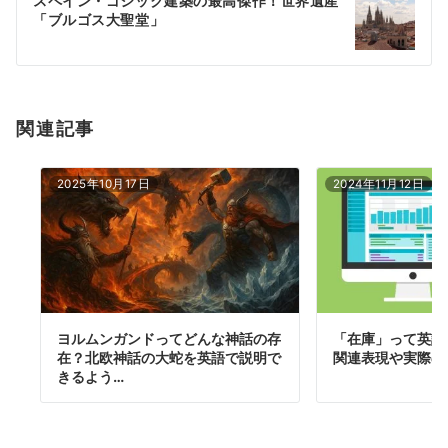
スペイン・ゴシック建築の最高傑作！世界遺産
シ
「ブルゴス大聖堂」
ョ
ン
関連記事
2025年10月17日
2024年11月12日
ヨルムンガンドってどんな神話の存
「在庫」って英語
在？北欧神話の大蛇を英語で説明で
関連表現や実際の
きるよう…