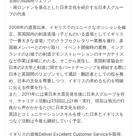
る際の両国間リエゾン
・南ロンドンを基点とした日本文化を紹介する日本人グルー
プの代表
2006年の渡英以来、イギリスでのユニークなポジションを確
立。英国国内の剣道道場（子どものいる道場としてイギリス
で一番大きな道場）でのクラブセクレタリー業務を遂行。多
国籍メンバーとのやり取り、イベント開催時の業務、イング
ランドのお城での剣道デモンストレーションのオーガナイズ
など作業は多岐にわたる。そこから派生し、英国剣道協会が
日本の2大学と剣道に関するパートナーシップを締結する際に
日本と英国間のリエゾンそして通訳・翻訳者としての役を務
め、日本の文化を尊重しつつ、イギリスの求めるものを明確
に伝える作業を行う。
また、2011年には東日本大震災発生後に日本人グループを作
り、チャリティ活動は25回以上計画・実行、現在は地元の行
政から声がかかるたびに日本文化を紹介。
英語とコミュニケーションスキルを使った日本とイギリスを
つなぐ活動は今後も継続していく予定。
イギリスの資格Deliver Excellent Customer Serviceを取得。