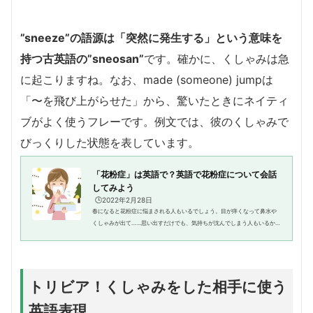
”sneeze”の語源は「突然に発生する」という意味を
持つ古英語の”sneosan”
です。確かに、くしゃみは急
に起こりますね。なお、made (someone) jumpは
「〜を飛び上がらせた」から、驚いたときにネイティ
ブがよく使うフレーです。例文では、彼のくしゃみで
びっくりした状態を表しています。
「花粉症」は英語で？英語で花粉症について会話
してみよう
🕒️2022年2月28日
春になると花粉症に悩まされる人もいるでしょう。目が痒くなって鼻水や
くしゃみが出て……思い出すだけでも、気持ちが沈んでしまう人もいるかも
しれませんね。ではそんな「花粉症」を英語で言うことはできますか？ま
た、花粉症の人はその症状など...
トリビア！くしゃみをした相手に使う
英語表現