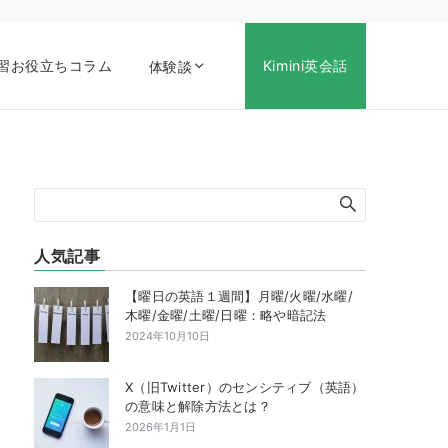
習お役立ちコラム
Kimini英会話
体験談
人気記事
【曜日の英語１週間】月曜/火曜/水曜/
木曜/金曜/土曜/日曜：略や暗記法
2024年10月10日
X（旧Twitter）のセンシティブ（英語）
の意味と解除方法とは？
2026年1月1日