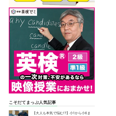
こそだてまっぷ人気記事
【大人も本気で悩む!?】小1から小6ま