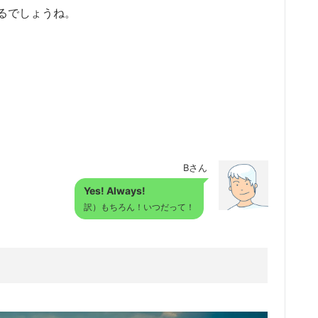
るでしょうね。
Bさん
Yes! Always!
訳）もちろん！いつだって！