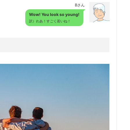
Bさん
Wow! You look so young!
訳）わあ！すごく若いね！