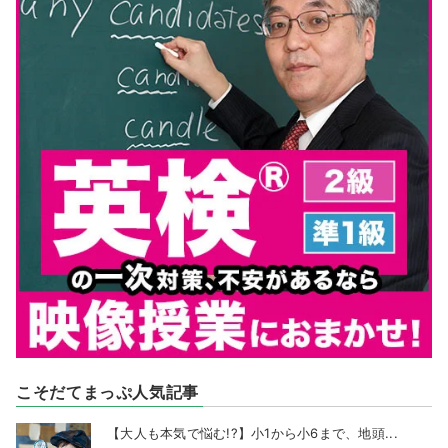
こそだてまっぷ人気記事
【大人も本気で悩む!?】小1から小6まで、地頭...