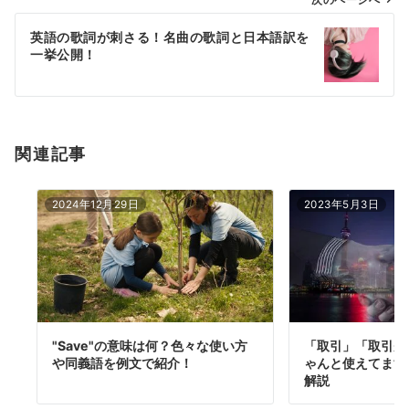
ゲ
ー
英語の歌詞が刺さる！名曲の歌詞と日本語訳を
シ
一挙公開！
ョ
ン
関連記事
2024年12月29日
2023年5月3日
"Save"の意味は何？色々な使い方
「取引」「取引先
や同義語を例文で紹介！
ゃんと使えてます
解説