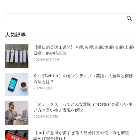
人気記事
【曜日の英語１週間】月曜/火曜/水曜/木曜/金曜/土曜/
日曜：略や暗記法
2024年10月10日
X（旧Twitter）のセンシティブ（英語）の意味と解除
方法とは？
2026年1月1日
「ステータス」ってどんな意味？”status”の正しい使
い方と言い換え表現を解説！
2024年6月17日
【as】の意味が多すぎる！見分け方や使い方を解説。
読めば完全理解！