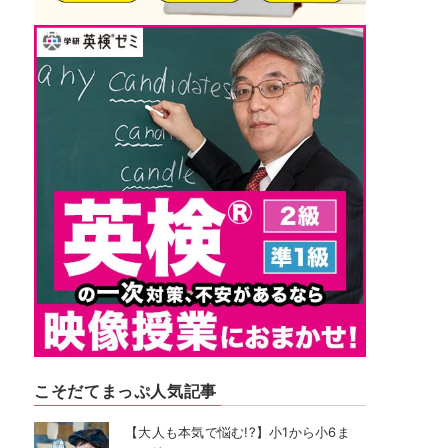
こそだてまっぷ人気記事
【大人も本気で悩む!?】小1から小6ま