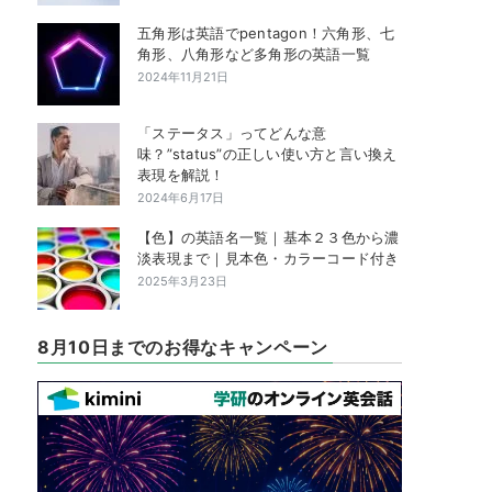
五角形は英語でpentagon！六角形、七
角形、八角形など多角形の英語一覧
2024年11月21日
「ステータス」ってどんな意
味？”status”の正しい使い方と言い換え
表現を解説！
2024年6月17日
【色】の英語名一覧｜基本２３色から濃
淡表現まで｜見本色・カラーコード付き
2025年3月23日
8月10日までのお得なキャンペーン