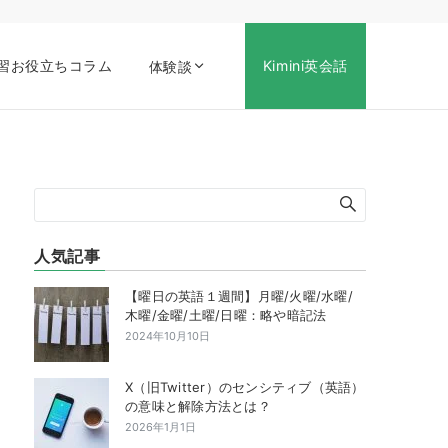
習お役立ちコラム
Kimini英会話
体験談
人気記事
【曜日の英語１週間】月曜/火曜/水曜/
木曜/金曜/土曜/日曜：略や暗記法
2024年10月10日
X（旧Twitter）のセンシティブ（英語）
の意味と解除方法とは？
2026年1月1日