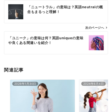
投
「ニュートラル」の意味は？英語neutralの概
稿
念もまるっと理解！
ナ
ビ
ゲ
次のページへ
ー
「ユニーク」の意味は何？英語uniqueの意味
シ
や良くある間違いを紹介！
ョ
ン
関連記事
2026年1月30日
2024年6月4日