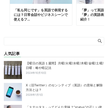
「私も同じです」を英語で表現する
「夢」って英語で
には？日常会話やビジネスシーンで
「夢」の英語表現
使えるフ…
紹介！
人気記事
【曜日の英語１週間】月曜/火曜/水曜/木曜/金曜/土曜/
日曜：略や暗記法
2024年10月10日
X（旧Twitter）のセンシティブ（英語）の意味と解除
方法とは？
2026年1月1日
「ステータス」ってどんな意味？”status”の正しい使