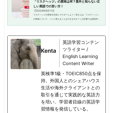
「リスクヘッジ」の意味は何？意外と知らない正
しい英語での言い方！
🕒️2024年8月11日
リスクヘッジの意味を完全にマスターしよう！皆さんは「リスクヘッジ」
の意味について、パッと答えることはできますか？この記事では英語学習
者に向けて、リスクヘッジの意味や使い方はもちろん、言い換えも紹介し
ています。"Hedging"...
英語学習コンテン
ツライター /
Kenta
English Learning
Content Writer
英検準1級・TOEIC850点を保
持。外国人とのシェアハウス
生活や海外クライアントとの
取引を通じて実践的な英語力
を培い、学習者目線の英語学
習情報を発信している。