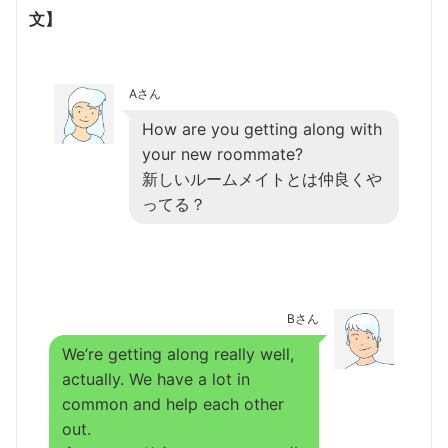
文】
Aさん
How are you getting along with
your new roommate?
新しいルームメイトとは仲良くや
ってる？
Bさん
We’re getting along really well,
actually. We have a lot in
common and help each other
out.