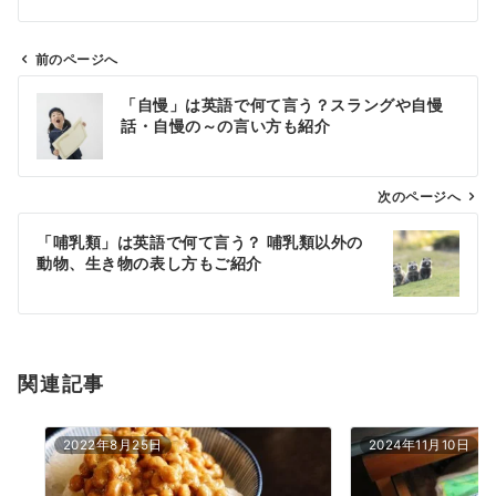
前のページへ
投
「自慢」は英語で何て言う？スラングや自慢
稿
話・自慢の～の言い方も紹介
ナ
ビ
ゲ
次のページへ
ー
「哺乳類」は英語で何て言う？ 哺乳類以外の
シ
動物、生き物の表し方もご紹介
ョ
ン
関連記事
2022年8月25日
2024年11月10日