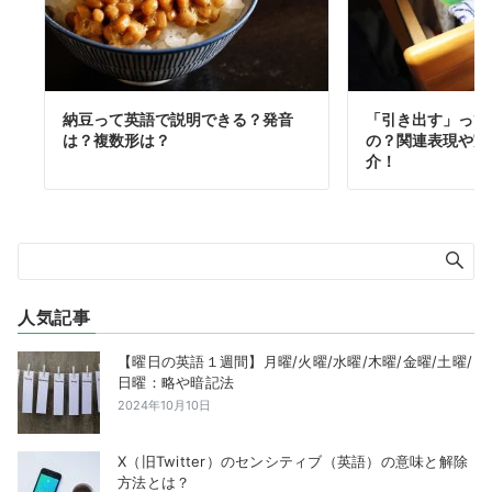
納豆って英語で説明できる？発音
「引き出す」って
は？複数形は？
の？関連表現や実
介！
人気記事
【曜日の英語１週間】月曜/火曜/水曜/木曜/金曜/土曜/
日曜：略や暗記法
2024年10月10日
X（旧Twitter）のセンシティブ（英語）の意味と解除
方法とは？