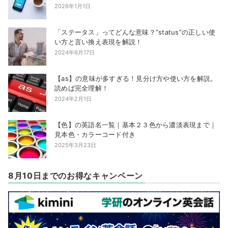
2026年1月1日
「ステータス」ってどんな意味？”status”の正しい使
い方と言い換え表現を解説！
2024年6月17日
【as】の意味が多すぎる！見分け方や使い方を解説。
読めば完全理解！
2024年2月1日
【色】の英語名一覧｜基本２３色から濃淡表現まで｜
見本色・カラーコード付き
2025年3月23日
8月10日までのお得なキャンペーン