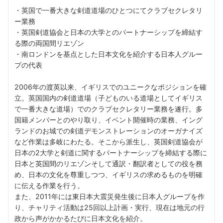
・英国で一番大きな剣道道場のひとつにてクラブセクレタリ
ー業務
・英国剣道協会と日本の大学とのパートナーシップを締結す
る際の両国間リエゾン
・南ロンドンを基点とした日本文化を紹介する日本人グルー
プの代表
2006年の渡英以来、イギリスでのユニークなポジションを確
立。英国国内の剣道道場（子どものいる道場としてイギリス
で一番大きな道場）でのクラブセクレタリー業務を遂行。多
国籍メンバーとのやり取り、イベント開催時の業務、イング
ランドのお城での剣道デモンストレーションのオーガナイズ
など作業は多岐にわたる。そこから派生し、英国剣道協会が
日本の2大学と剣道に関するパートナーシップを締結する際に
日本と英国間のリエゾンそして通訳・翻訳者としての役を務
め、日本の文化を尊重しつつ、イギリスの求めるものを明確
に伝える作業を行う。
また、2011年には東日本大震災発生後に日本人グループを作
り、チャリティ活動は25回以上計画・実行、現在は地元の行
政から声がかかるたびに日本文化を紹介。