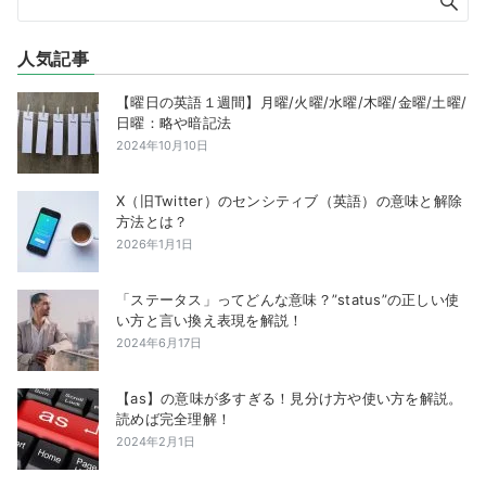
人気記事
【曜日の英語１週間】月曜/火曜/水曜/木曜/金曜/土曜/
日曜：略や暗記法
2024年10月10日
X（旧Twitter）のセンシティブ（英語）の意味と解除
方法とは？
2026年1月1日
「ステータス」ってどんな意味？”status”の正しい使
い方と言い換え表現を解説！
2024年6月17日
【as】の意味が多すぎる！見分け方や使い方を解説。
読めば完全理解！
2024年2月1日