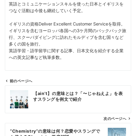
英語とコミュニケーションスキルを使った日本とイギリスを
つなぐ活動は今後も継続していく予定。
イギリスの資格Deliver Excellent Customer Serviceを取得。
イギリスを含むヨーロッパ各国への3ケ月間のバックパック旅
行、スクーバダイビングに訪れたモルディブを含む国々など
多くの国を旅行。
英語学習・語学留学に関する記事、日本文化を紹介する企業
への英文記事など執筆多数。
前のページへ
投
【ain’t】の意味とは？「〜じゃねえよ」を表
稿
すスラングを例文で紹介
ナ
ビ
ゲ
次のページへ
ー
“Chemistry”の意味は何？恋愛やスラングで
シ