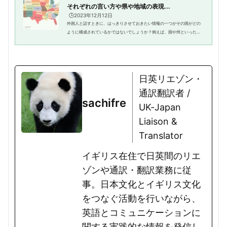
それぞれの言い方や県や地域の表現...
🕒️2023年12月12日
外国人と話すときに、はっきりさせておきたい情報の一つがその国がどの
ように構成されているかではないでしょうか？例えば、国や州といった表
現です。そこで、この記事ではアメリカやイギリスの「州」にまつわる英
語表現と地域の分類といったま...
日英リエゾン・
通訳翻訳者 /
sachifre
UK-Japan
Liaison &
Translator
イギリス在住で日英間のリエ
ゾンや通訳・翻訳業務に従
事。日本文化とイギリス文化
をつなぐ活動を行いながら、
英語とコミュニケーションに
関する実践的な情報を発信し