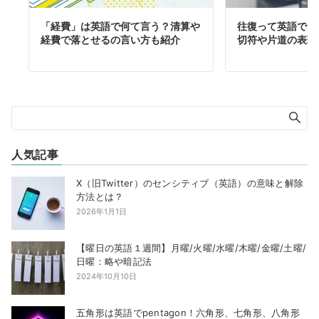
「経費」は英語で何て言う？清算や
往復って英語でな
経費で落とせるの言い方も紹介
切符や片道の表現
人気記事
X（旧Twitter）のセンシティブ（英語）の意味と解除
方法とは？
2026年1月1日
【曜日の英語１週間】月曜/火曜/水曜/木曜/金曜/土曜/
日曜：略や暗記法
2024年10月10日
五角形は英語でpentagon！六角形、七角形、八角形