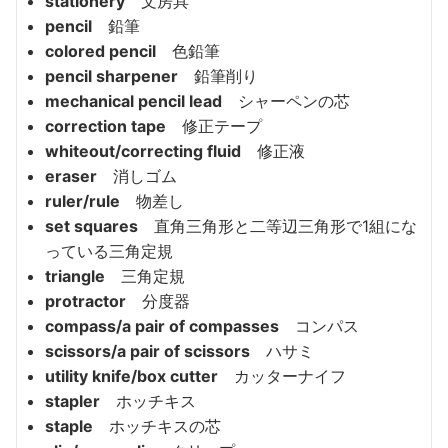
stationery
文房具
pencil
鉛筆
colored pencil
色鉛筆
pencil sharpener
鉛筆削り
mechanical pencil lead
シャーペンの芯
correction tape
修正テープ
whiteout/correcting fluid
修正液
eraser
消しゴム
ruler/rule
物差し
set squares
直角三角形と二等辺三角形で1組にな
っている三角定規
triangle
三角定規
protractor
分度器
compass/a pair of compasses
コンパス
scissors/a pair of scissors
ハサミ
utility knife/box cutter
カッターナイフ
stapler
ホッチキス
staple
ホッチキスの芯