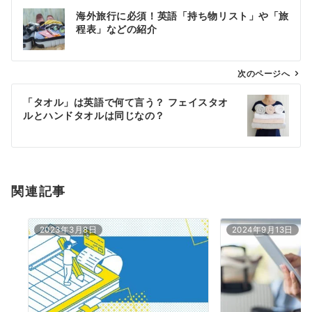
投
海外旅行に必須！英語「持ち物リスト」や「旅
稿
程表」などの紹介
ナ
ビ
ゲ
次のページへ
ー
「タオル」は英語で何て言う？ フェイスタオ
シ
ルとハンドタオルは同じなの？
ョ
ン
関連記事
2023年3月8日
2024年9月13日