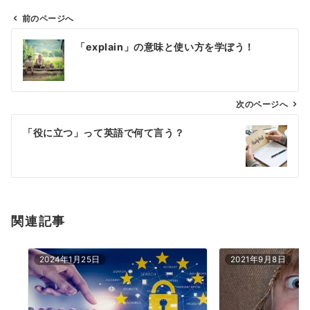
前のページへ
投
「explain」の意味と使い方を学ぼう！
稿
ナ
ビ
ゲ
次のページへ
ー
「役に立つ」って英語で何て言う？
シ
ョ
ン
関連記事
2024年1月25日
2021年9月8日