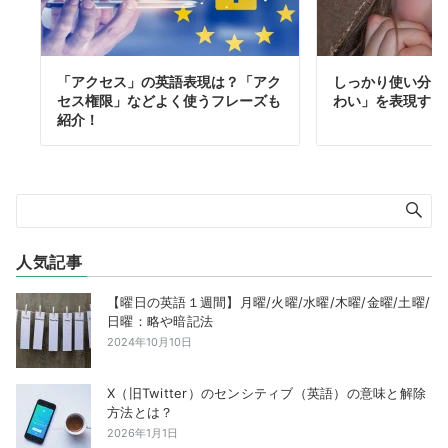
「アクセス」の英語表現は？「アク
しっかり使い分け
セス権限」などよく使うフレーズも
わい」を表現する
紹介！
人気記事
【曜日の英語１週間】月曜/火曜/水曜/木曜/金曜/土曜/
日曜：略や暗記法
2024年10月10日
X（旧Twitter）のセンシティブ（英語）の意味と解除
方法とは？
2026年1月1日