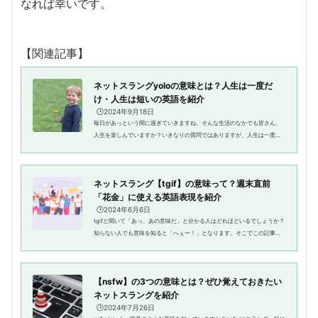
なれば幸いです。
【関連記事】
ネットスラングyoloの意味とは？人生は一度だ
け・人生は短いの英語を紹介
🕒️2024年9月18日
毎日があっという間に過ぎていきますね。そんな生活のなかでも皆さん、
人生を楽しんでいますか？いきなりの質問ではありますが、人生は一度き
り、実に大切な考え方ではないでしょうか？本記事で紹介するスラングyol
oはそんな考え方を表現するネ...
ネットスラング【tgif】の意味って？週末直前
「花金」に使える英語表現を紹介
🕒️2024年6月6日
tgifと聞いて「あっ、あの意味だ」と分かる人はどれほどいるでしょうか？
知らない人でも意味を知ると「へぇー！」となります。そこでこの記事で
は、週末直前、楽しい気分のときに使えるtgifを紹介します。金曜日関連の
英語もみていきましょう。t...
【nsfw】の3つの意味とは？ぜひ覚えておきたい
ネットスラングを紹介
🕒️2024年7月26日