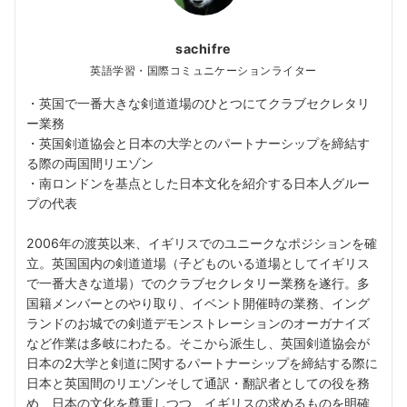
sachifre
英語学習・国際コミュニケーションライター
・英国で一番大きな剣道道場のひとつにてクラブセクレタリ
ー業務
・英国剣道協会と日本の大学とのパートナーシップを締結す
る際の両国間リエゾン
・南ロンドンを基点とした日本文化を紹介する日本人グルー
プの代表
2006年の渡英以来、イギリスでのユニークなポジションを確
立。英国国内の剣道道場（子どものいる道場としてイギリス
で一番大きな道場）でのクラブセクレタリー業務を遂行。多
国籍メンバーとのやり取り、イベント開催時の業務、イング
ランドのお城での剣道デモンストレーションのオーガナイズ
など作業は多岐にわたる。そこから派生し、英国剣道協会が
日本の2大学と剣道に関するパートナーシップを締結する際に
日本と英国間のリエゾンそして通訳・翻訳者としての役を務
め、日本の文化を尊重しつつ、イギリスの求めるものを明確