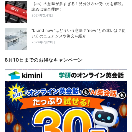
【as】の意味が多すぎる！見分け方や使い方を解説。
読めば完全理解！
2024年2月1日
“brand new”はどういう意味？”new”との違いは？使
い方のニュアンスや例文を紹介
2024年7月20日
8月10日までのお得なキャンペーン