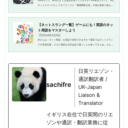
nsfwという、暗号のような英語を知っていますか？nsfwはスラング、特に
ネットスラングとしてネイティブに「職場閲覧注意」や他の意味で使われ
る表現です。そこでこの記事ではnsfwの3つの意味や使い方、特にオフィ
スでサイトなどを閲覧するときの...
【ネットスラング一覧】ゲームにも！英語のネッ
ト用語をマスターしよう
🕒️2024年5月5日
皆さんは「ネット用語」を英語で表現できますか？最近ではネットスラン
グや若者言葉、オタク用語を日常会話で使うことが多いですよね。そんな
ネット用語の英語に関してはもちろん、ネットスラングの地位ランも紹介
しています。ぜひ参考にしてく...
日英リエゾン・
通訳翻訳者 /
sachifre
UK-Japan
Liaison &
Translator
イギリス在住で日英間のリエ
ゾンや通訳・翻訳業務に従