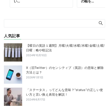
い…
の幅を…
人気記事
【曜日の英語１週間】月曜/火曜/水曜/木曜/金曜/土曜/
日曜：略や暗記法
2024年10月10日
X（旧Twitter）のセンシティブ（英語）の意味と解除
方法とは？
2026年1月1日
「ステータス」ってどんな意味？”status”の正しい使
い方と言い換え表現を解説！
2024年6月17日