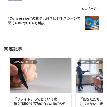
ビ
ゲ
次のページへ
ー
“Conversion”の意味は何？ビジネスシーンで
シ
聞くCVRやCCCも解説
ョ
ン
関連記事
2024年5月25日
2023年8月24日
「リライト」ってどういう意
「あなたたち」を
味？”SEO"や英語の”rewrite”の使
けじゃない！正し