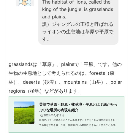
The habitat of lions, called the
king of the jungle, is grasslands
and plains.
訳）ジャングルの王様と呼ばれる
ライオンの生息地は草原や平原で
す。
grasslandsは「草原」、plainsで「平原」です。他の
生物の生息地として考えられるのは、forests（森
林）、deserts（砂漠）、mountains（山岳）、polar
regions（極地）などがあります。
英語で草原・野原・牧草地・平原とは？緑がたっ
ぷりな場所の表現を紹介
🕒️2024年4月12日
自然のパワーに癒されることがあります。子どもたちが自由に走りまわっ
て新鮮な空気を吸ったり、牧草地にいる動物たちをみたりすることも良い
時間になりますね。公園の英語はparkだと分かっていても、野原や草原な