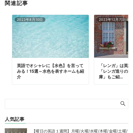
関連記事
2023年8月10日
2023年12月7日
英語でオシャレに【水色】を言って
「レンガ」は英語
みる！15選～水色を表すネームも紹
「レンガ造りの家
介
庫」もご紹…
人気記事
【曜日の英語１週間】月曜/火曜/水曜/木曜/金曜/土曜/