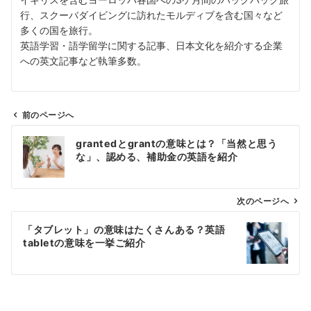
行、スクーバダイビングに訪れたモルディブを含む国々など
多くの国を旅行。
英語学習・語学留学に関する記事、日本文化を紹介する企業
への英文記事など執筆多数。
前のページへ
投
grantedとgrantの意味とは？「当然と思う
稿
な」、認める、補助金の英語を紹介
ナ
ビ
ゲ
次のページへ
ー
「タブレット」の意味はたくさんある？英語
シ
tabletの意味を一挙ご紹介
ョ
ン