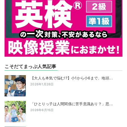
こそだてまっぷ人気記事
【大人も本気で悩む!?】小1から小6まで、地頭...
2026年1月26日
「ひとりっ子は人間関係に苦手意識あり？」思...
2026年6月15日