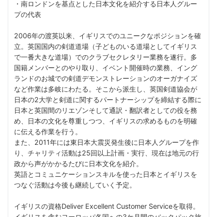
・南ロンドンを基点とした日本文化を紹介する日本人グルー
プの代表
2006年の渡英以来、イギリスでのユニークなポジションを確
立。英国国内の剣道道場（子どものいる道場としてイギリス
で一番大きな道場）でのクラブセクレタリー業務を遂行。多
国籍メンバーとのやり取り、イベント開催時の業務、イング
ランドのお城での剣道デモンストレーションのオーガナイズ
など作業は多岐にわたる。そこから派生し、英国剣道協会が
日本の2大学と剣道に関するパートナーシップを締結する際に
日本と英国間のリエゾンそして通訳・翻訳者としての役を務
め、日本の文化を尊重しつつ、イギリスの求めるものを明確
に伝える作業を行う。
また、2011年には東日本大震災発生後に日本人グループを作
り、チャリティ活動は25回以上計画・実行、現在は地元の行
政から声がかかるたびに日本文化を紹介。
英語とコミュニケーションスキルを使った日本とイギリスを
つなぐ活動は今後も継続していく予定。
イギリスの資格Deliver Excellent Customer Serviceを取得。
イギリスを含むヨーロッパ各国への3ケ月間のバックパック旅