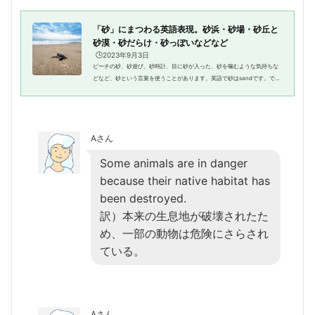
どの表現はどうでしょう？この...
「砂」にまつわる英語表現。砂浜・砂場・砂丘と
砂漠・砂だらけ・砂っぽいなどなど
🕒️2023年9月3日
ビーチの砂、砂遊び、砂時計、目に砂が入った、砂を噛むような気持ちな
どなど、砂という言葉を使うことがあります。英語で砂はsandです。で
は、sandを使いこなせそうですか？この記事では、英語「砂」と関連表現
を紹介しましょう。「砂浜」の英...
Aさん
Some animals are in danger
because their native habitat has
been destroyed.
訳）本来の生息地が破壊されたた
め、一部の動物は危険にさらされ
ている。
Aさん