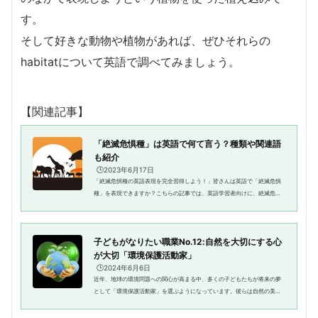
す。
そして好きな動物や植物があれば、ぜひそれらの
habitatについて英語で調べてみましょう。
【関連記事】
「絶滅危惧種」は英語で何て言う？種類や関連語
も紹介
🕒️2023年6月17日
「絶滅危惧種の英語表現を完全習得しよう！」皆さんは英語で「絶滅危惧
種」を表現できますか？こちらの記事では、英語学習者向けに、絶滅危惧
種を表す英語表現の種類や使い方、さらには具体的な例文を紹介します。
絶滅危惧種に関する英語表現が...
子どもがなりたい職業No.12:自然を大切にする心
が大切「環境保護活動家」
🕒️2024年6月6日
近年、地球の環境問題への関心が高まる中、多くの子どもたちが将来の夢
として「環境保護活動家」を選ぶようになっています。彼らは自然の美し
さや未来の世代のために地球を守りたいという強い思いを持っていま
す。 環境保護活動家とは？Who are ...