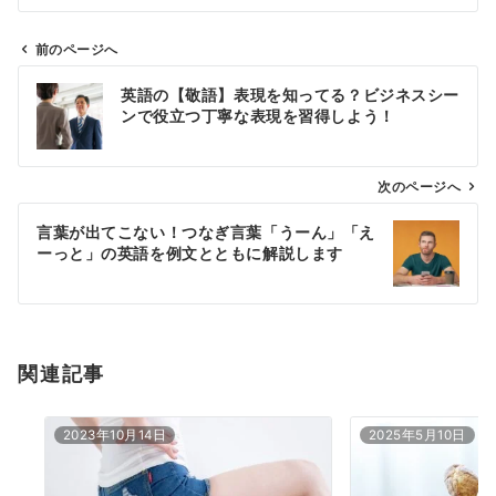
前のページへ
投
英語の【敬語】表現を知ってる？ビジネスシー
稿
ンで役立つ丁寧な表現を習得しよう！
ナ
ビ
ゲ
次のページへ
ー
言葉が出てこない！つなぎ言葉「うーん」「え
シ
ーっと」の英語を例文とともに解説します
ョ
ン
関連記事
2023年10月14日
2025年5月10日