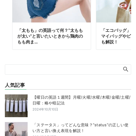
「太もも」の英語って何？”太もも
「エコバッグ」を
が太い”と言いたいときから鶏肉の
マイバッグやビニ
もも肉ま…
も解説！
人気記事
【曜日の英語１週間】月曜/火曜/水曜/木曜/金曜/土曜/
日曜：略や暗記法
2024年10月10日
「ステータス」ってどんな意味？”status”の正しい使
い方と言い換え表現を解説！