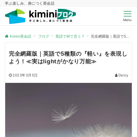
学ぶ楽しみ、身につく英会話
Menu
Kimini英会話
ブログ
英語で何て言う？
完全網羅版｜英語で5種類の『軽い』を表現しよう！≪実はlightがかなり万能≫
完全網羅版｜英語で5種類の『軽い』を表現し
よう！≪実はlightがかなり万能≫
2023年3月5日
Daisy