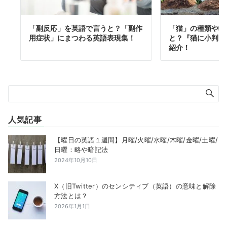
「副反応」を英語で言うと？「副作
「猫」の種類や鳴
用症状」にまつわる英語表現集！
と？『猫に小判』
紹介！
人気記事
【曜日の英語１週間】月曜/火曜/水曜/木曜/金曜/土曜/
日曜：略や暗記法
2024年10月10日
X（旧Twitter）のセンシティブ（英語）の意味と解除
方法とは？
2026年1月1日