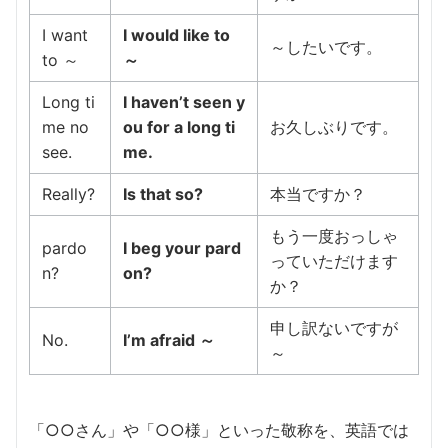
I want
I would like to
～したいです。
to ～
～
Long ti
I haven’t seen y
me no
ou for a long ti
お久しぶりです。
see.
me.
Really?
Is that so?
本当ですか？
もう一度おっしゃ
pardo
I beg your pard
っていただけます
n?
on?
か？
申し訳ないですが
No.
I’m afraid ～
～
「○○さん」や「○○様」といった敬称を、英語では