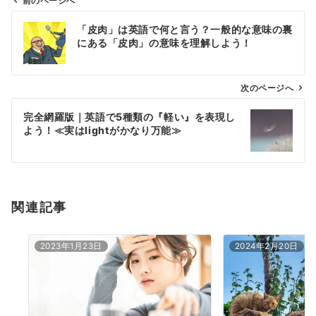
前のページへ
投
「皮肉」は英語で何と言う？一般的な意味の裏
稿
にある「皮肉」の意味を理解しよう！
ナ
ビ
ゲ
次のページへ
ー
完全網羅版｜英語で5種類の『軽い』を表現し
シ
よう！≪実はlightがかなり万能≫
ョ
ン
関連記事
2023年1月23日
2024年2月20日