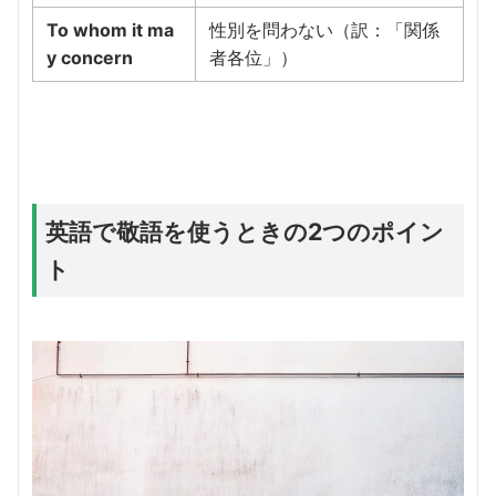
To whom it ma
性別を問わない（訳：「関係
y concern
者各位」）
英語で敬語を使うときの2つのポイン
ト