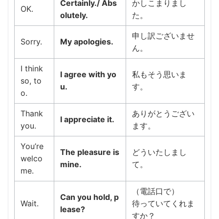
Certainly./ Abs
かしこまりまし
OK.
olutely.
た。
申し訳ございませ
Sorry.
My apologies.
ん。
I think
I agree with yo
私もそう思いま
so, to
u.
す。
o.
Thank
ありがとうござい
I appreciate it.
you.
ます。
You’re
The pleasure is
どういたしまし
welco
mine.
て。
me.
（電話口で）
Can you hold, p
Wait.
待っていてくれま
lease?
すか？