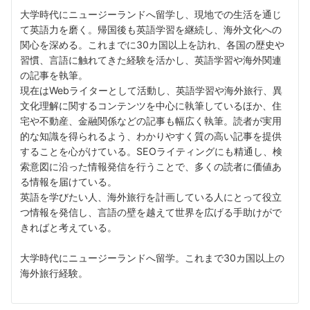
大学時代にニュージーランドへ留学し、現地での生活を通じ
て英語力を磨く。帰国後も英語学習を継続し、海外文化への
関心を深める。これまでに30カ国以上を訪れ、各国の歴史や
習慣、言語に触れてきた経験を活かし、英語学習や海外関連
の記事を執筆。
現在はWebライターとして活動し、英語学習や海外旅行、異
文化理解に関するコンテンツを中心に執筆しているほか、住
宅や不動産、金融関係などの記事も幅広く執筆。読者が実用
的な知識を得られるよう、わかりやすく質の高い記事を提供
することを心がけている。SEOライティングにも精通し、検
索意図に沿った情報発信を行うことで、多くの読者に価値あ
る情報を届けている。
英語を学びたい人、海外旅行を計画している人にとって役立
つ情報を発信し、言語の壁を越えて世界を広げる手助けがで
きればと考えている。
大学時代にニュージーランドへ留学。これまで30カ国以上の
海外旅行経験。