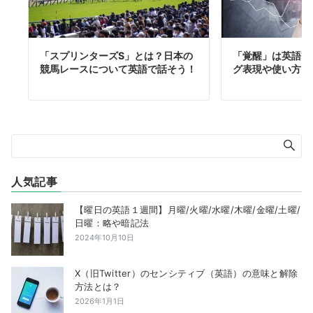
「スプリンターズS」とは？日本の
「覚醒」は英語で
競馬レースについて英語で話そう！
グ表現や使い方を
人気記事
【曜日の英語１週間】月曜/火曜/水曜/木曜/金曜/土曜/
日曜：略や暗記法
2024年10月10日
X（旧Twitter）のセンシティブ（英語）の意味と解除
方法とは？
2026年1月1日