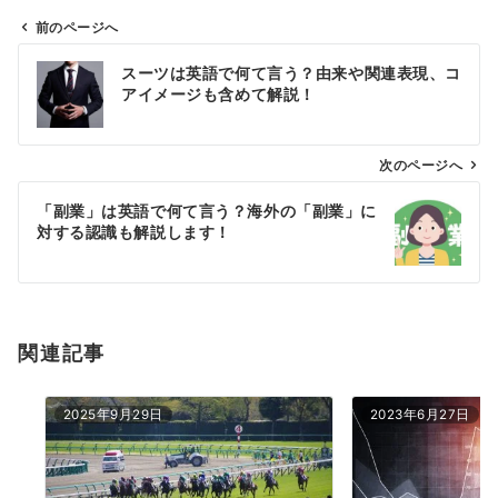
前のページへ
投
スーツは英語で何て言う？由来や関連表現、コ
稿
アイメージも含めて解説！
ナ
ビ
ゲ
次のページへ
ー
「副業」は英語で何て言う？海外の「副業」に
シ
対する認識も解説します！
ョ
ン
関連記事
2025年9月29日
2023年6月27日