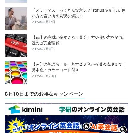
「ステータス」ってどんな意味？”status”の正しい使
い方と言い換え表現を解説！
2024年6月17日
【as】の意味が多すぎる！見分け方や使い方を解説。
読めば完全理解！
2024年2月1日
【色】の英語名一覧｜基本２３色から濃淡表現まで｜
見本色・カラーコード付き
2025年3月23日
8月10日までのお得なキャンペーン