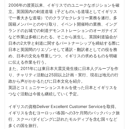
2006年の渡英以来、イギリスでのユニークなポジションを確
立。英国国内の剣道道場（子どものいる道場としてイギリス
で一番大きな道場）でのクラブセクレタリー業務を遂行。多
国籍メンバーとのやり取り、イベント開催時の業務、イング
ランドのお城での剣道デモンストレーションのオーガナイズ
など作業は多岐にわたる。そこから派生し、英国剣道協会が
日本の2大学と剣道に関するパートナーシップを締結する際に
日本と英国間のリエゾンそして通訳・翻訳者としての役を務
め、日本の文化を尊重しつつ、イギリスの求めるものを明確
に伝える作業を行う。
また、2011年には東日本大震災発生後に日本人グループを作
り、チャリティ活動は25回以上計画・実行、現在は地元の行
政から声がかかるたびに日本文化を紹介。
英語とコミュニケーションスキルを使った日本とイギリスを
つなぐ活動は今後も継続していく予定。
イギリスの資格Deliver Excellent Customer Serviceを取得。
イギリスを含むヨーロッパ各国への3ケ月間のバックパック旅
行、スクーバダイビングに訪れたモルディブを含む国々など
多くの国を旅行。