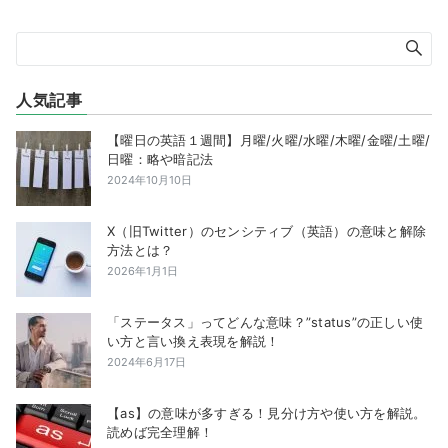
人気記事
【曜日の英語１週間】月曜/火曜/水曜/木曜/金曜/土曜/
日曜：略や暗記法
2024年10月10日
X（旧Twitter）のセンシティブ（英語）の意味と解除
方法とは？
2026年1月1日
「ステータス」ってどんな意味？”status”の正しい使
い方と言い換え表現を解説！
2024年6月17日
【as】の意味が多すぎる！見分け方や使い方を解説。
読めば完全理解！