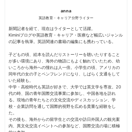
anna
英語教育・キャリア分野ライター
新聞記者を経て、現在はライターとして活躍。
Kiminiブログや英語教育・キャリア・医療など幅広いジャンル
の記事を執筆。英語関連の書籍の編集にも携わっている。
子どもの頃、絵本を読んだりストーリーを聴いたりすること
が多い環境にあり、海外の物語にもよく触れていたため、幼
いころから海外への憧れは人一倍。小学生の頃、アメリカの
同年代の女の子とペンフレンドになり、しばらく文通をして
いた経験も。
中学・高校時代も英語が好きで、大学では英文学を専攻。20
代の時、国の青年国際交流事業に参加し、中国各地を訪れ
る。現地の青年たちとの文化交流やディスカッション、学
校・企業訪問を通して国際的視野を広める貴重な経験をし
た。
その後も、海外からの留学生との交流や訪日外国人の観光案
内、異文化交流イベントへの参加など、国際交流の場に積極