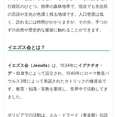
行政区のひとつ。熱帯の森林地帯で、現在でも先住民
の言語や文化が色濃く残る地域です。人口密度は低
く、訪れるには時間がかかりますが、その分、手つか
ずの自然や歴史的な建築に触れることができます。
イエズス会とは？
イエズス会（Jesuits）
は、1534年に
イグナチオ・
デ・ロヨラ
によって設立され、1540年にローマ教皇パ
ウルス3世によって承認されたカトリックの修道会で
す。教育・知識・宣教を重視し、世界中で活動してき
ました。
ボリビアでの活動は、エル・ドラード（黄金郷）伝説