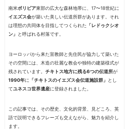
南米
ボリビア
東部の広大な森林地帯に、17〜18世紀に
イエズス会
が築いた美しい伝道所群があります。それ
は理想の共同体を目指してつくられた
「レドゥクシオ
ン」
と呼ばれる村落です。
ヨーロッパから来た宣教師と先住民が協力して築いた
その空間には、木造の壮麗な教会や独特の建築様式が
残されています。
チキトス地方に残る6つの伝道所
が
1990年
に
「チキトスのイエズス会伝道施設群」
とし
て
ユネスコ世界遺産
に登録されました。
この記事では、その歴史、文化的背景、見どころ、英
語で説明できるフレーズも交えながら、魅力を紹介し
ます。