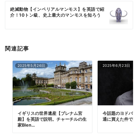
ー
絶滅動物【インペリアルマンモス】を英語で紹
シ
介！10トン級、史上最大のマンモスを知ろう
ョ
ン
関連記事
2025年5月26日
2025年6月23日
イギリスの世界遺産【ブレナム宮
今話題のヨドバシと
殿】を英語で説明。チャーチルの生
通に買えた件で英
家Blen…