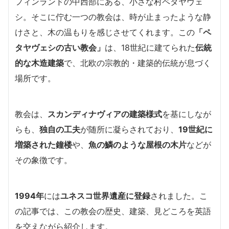
フィンランドの中西部にある、小さな村ペタヤヴェ
シ。そこに佇む一つの教会は、時が止まったような静
けさと、木の温もりを感じさせてくれます。この
「ペ
タヤヴェシの古い教会」
は、18世紀に建てられた
伝統
的な木造建築
で、北欧の宗教的・建築的伝統が息づく
場所です。
教会は、
スカンディナヴィアの建築様式
を基にしなが
らも、
独自の工夫
が随所に凝らされており、
19世紀に
増築された鐘楼
や、
魚の鱗のような屋根の木片
などが
その象徴です。
1994年
には
ユネスコ世界遺産に登録
されました。こ
の記事では、この教会の歴史、建築、見どころを英語
を交えながら紹介します。