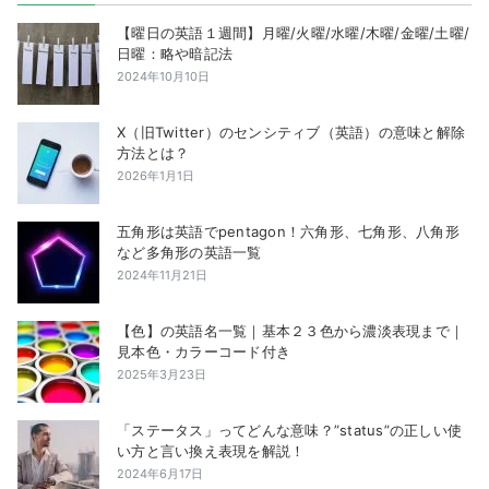
【曜日の英語１週間】月曜/火曜/水曜/木曜/金曜/土曜/
日曜：略や暗記法
2024年10月10日
X（旧Twitter）のセンシティブ（英語）の意味と解除
方法とは？
2026年1月1日
五角形は英語でpentagon！六角形、七角形、八角形
など多角形の英語一覧
2024年11月21日
【色】の英語名一覧｜基本２３色から濃淡表現まで｜
見本色・カラーコード付き
2025年3月23日
「ステータス」ってどんな意味？”status”の正しい使
い方と言い換え表現を解説！
2024年6月17日