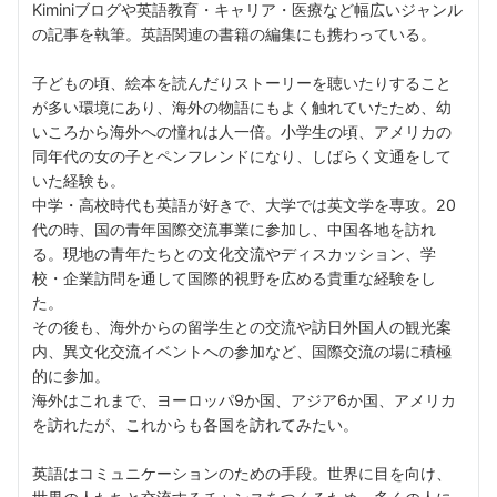
Kiminiブログや英語教育・キャリア・医療など幅広いジャンル
の記事を執筆。英語関連の書籍の編集にも携わっている。
子どもの頃、絵本を読んだりストーリーを聴いたりすること
が多い環境にあり、海外の物語にもよく触れていたため、幼
いころから海外への憧れは人一倍。小学生の頃、アメリカの
同年代の女の子とペンフレンドになり、しばらく文通をして
いた経験も。
中学・高校時代も英語が好きで、大学では英文学を専攻。20
代の時、国の青年国際交流事業に参加し、中国各地を訪れ
る。現地の青年たちとの文化交流やディスカッション、学
校・企業訪問を通して国際的視野を広める貴重な経験をし
た。
その後も、海外からの留学生との交流や訪日外国人の観光案
内、異文化交流イベントへの参加など、国際交流の場に積極
的に参加。
海外はこれまで、ヨーロッパ9か国、アジア6か国、アメリカ
を訪れたが、これからも各国を訪れてみたい。
英語はコミュニケーションのための手段。世界に目を向け、