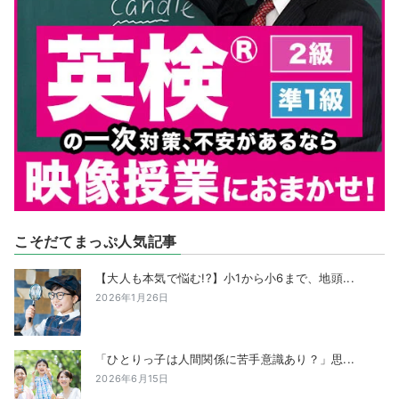
こそだてまっぷ人気記事
【大人も本気で悩む!?】小1から小6まで、地頭...
2026年1月26日
「ひとりっ子は人間関係に苦手意識あり？」思...
2026年6月15日