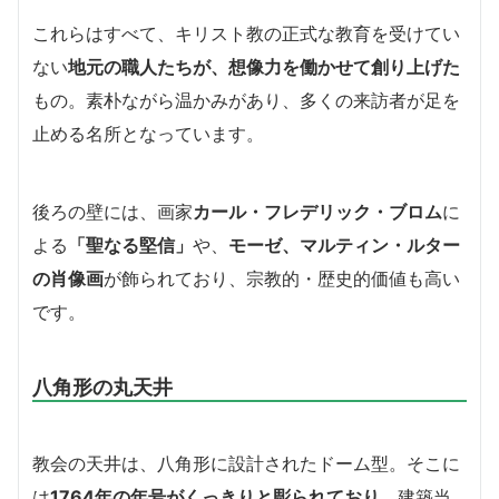
これらはすべて、キリスト教の正式な教育を受けてい
ない
地元の職人たちが、想像力を働かせて創り上げた
もの。素朴ながら温かみがあり、多くの来訪者が足を
止める名所となっています。
後ろの壁には、画家
カール・フレデリック・ブロム
に
よる
「聖なる堅信」
や、
モーゼ、マルティン・ルター
の肖像画
が飾られており、宗教的・歴史的価値も高い
です。
八角形の丸天井
教会の天井は、八角形に設計されたドーム型。そこに
は
1764年の年号がくっきりと彫られており
、建築当