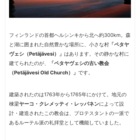
フィンランドの首都ヘルシンキから北へ約300km。森
と湖に囲まれた自然豊かな場所に、小さな村
「ペタヤ
ヴェシ（Petäjävesi）」
はあります。その静かな村に
建てられたのが、
「ペタヤヴェシの古い教会
（Petäjävesi Old Church）」
です。
建築されたのは1763年から1765年にかけて。地元の
棟梁
ヤーコ・クレメッティ・レッパネン
によって設
計・建造されたこの教会は、プロテスタントの一派で
あるルーテル派の礼拝堂として機能していました。