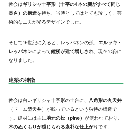
教会は
ギリシャ十字形（十字の4本の腕がすべて同じ
長さ）の構造
を持ち、当時としてはとても珍しく、芸
術的な工夫が光るデザインでした。
そして19世紀に入ると、レッパネンの孫、
エルッキ・
レッパネン
によって
鐘楼が建て増しされ
、現在の姿に
なりました。
建築の特徴
教会は白いギリシャ十字形の土台に、
八角形の丸天井
（ドーム型天井）が載っているという独特の構造で
す。建材には主に
地元の松（pine）
が使われており、
木のぬくもりが感じられる素朴な仕上がり
です。