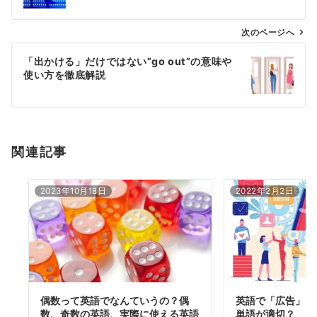
ビ
ゲ
次のページへ
ー
「出かける」だけではない”go out”の意味や
シ
使い方を徹底解説
ョ
ン
関連記事
2023年10月18日
2022年2月2日
偶数って英語でなんていうの？偶
英語で「広告」と
数、奇数の英語、実際に使える英語
単語が適切？