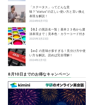
「ステータス」ってどんな意
味？”status”の正しい使い方と言い換え
表現を解説！
2024年6月17日
【色】の英語名一覧｜基本２３色から濃
淡表現まで｜見本色・カラーコード付き
2025年3月23日
【as】の意味が多すぎる！見分け方や使
い方を解説。読めば完全理解！
2024年2月1日
8月10日までのお得なキャンペーン