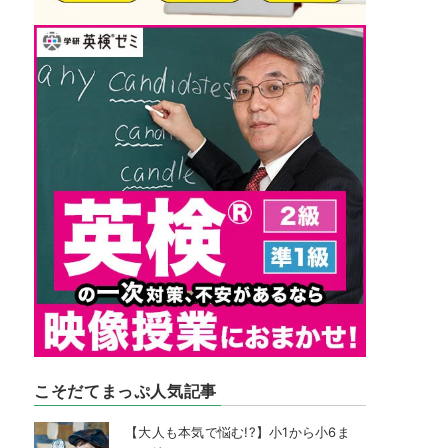
こそだてまっぷ人気記事
【大人も本気で悩む!?】小1から小6ま