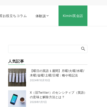
習お役立ちコラム
Kimini英会話
体験談
人気記事
【曜日の英語１週間】月曜/火曜/水曜/
木曜/金曜/土曜/日曜：略や暗記法
2024年10月10日
X（旧Twitter）のセンシティブ（英語）
の意味と解除方法とは？
2026年1月1日