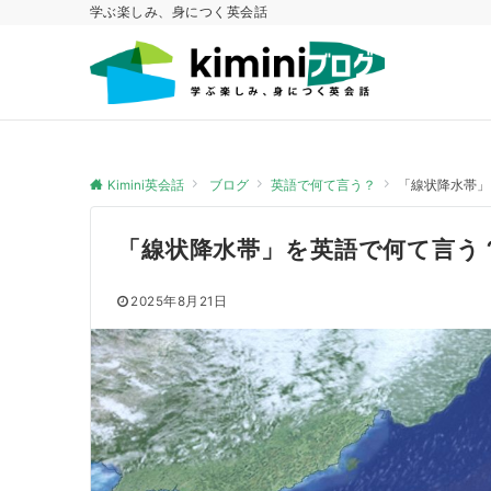
学ぶ楽しみ、身につく英会話
Kimini英会話
ブログ
英語で何て言う？
「線状降水帯」
「線状降水帯」を英語で何て言う
2025年8月21日