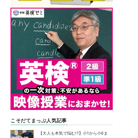
こそだてまっぷ人気記事
【大人も本気で悩む!?】小1から小6ま