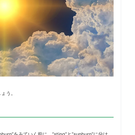
ましょう。
 sunburn”をみていく前に、“sting”と”sunburn”に分け、