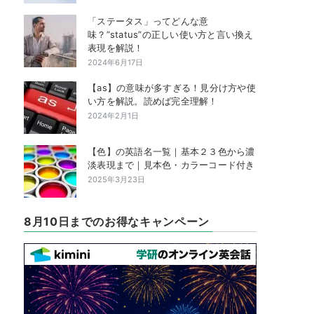
「ステータス」ってどんな意
味？”status”の正しい使い方と言い換え
表現を解説！
2024年6月17日
【as】の意味が多すぎる！見分け方や使
い方を解説。読めば完全理解！
2024年2月1日
【色】の英語名一覧｜基本２３色から濃
淡表現まで｜見本色・カラーコード付き
2025年3月23日
8月10日までのお得なキャンペーン