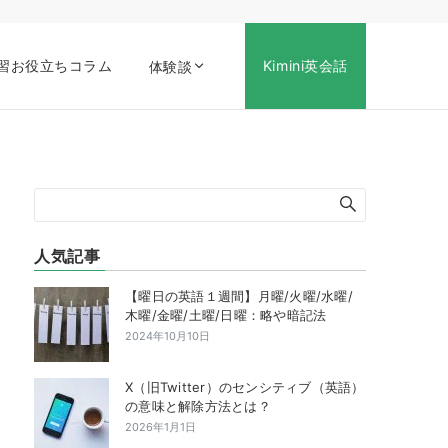
習お役立ちコラム
Kimini英会話
体験談
人気記事
【曜日の英語１週間】月曜/火曜/水曜/
木曜/金曜/土曜/日曜：略や暗記法
2024年10月10日
X（旧Twitter）のセンシティブ（英語）
の意味と解除方法とは？
2026年1月1日