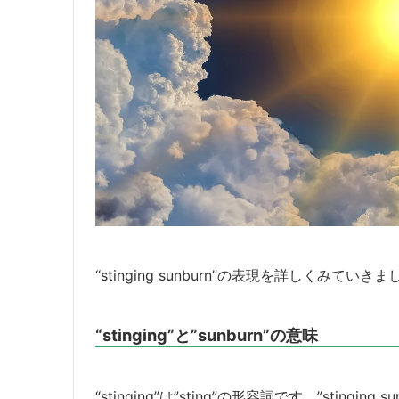
“stinging sunburn”の表現を詳しくみていき
“stinging”と”sunburn”の意味
“stinging”は”sting”の形容詞です。”stinging