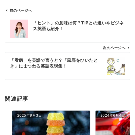
前のページへ
投
「ヒント」の意味は何？TIPとの違いやビジネ
稿
ス英語も紹介！
ナ
ビ
ゲ
次のページへ
ー
「看病」を英語で言うと？「風邪をひいたと
シ
き」にまつわる英語表現集！
ョ
ン
関連記事
2025年9月3日
2024年6月4日