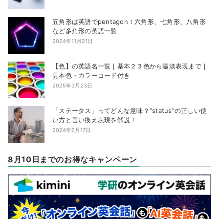
五角形は英語でpentagon！六角形、七角形、八角形
など多角形の英語一覧
2024年11月21日
【色】の英語名一覧｜基本２３色から濃淡表現まで｜
見本色・カラーコード付き
2025年3月23日
「ステータス」ってどんな意味？”status”の正しい使
い方と言い換え表現を解説！
2024年6月17日
8月10日までのお得なキャンペーン