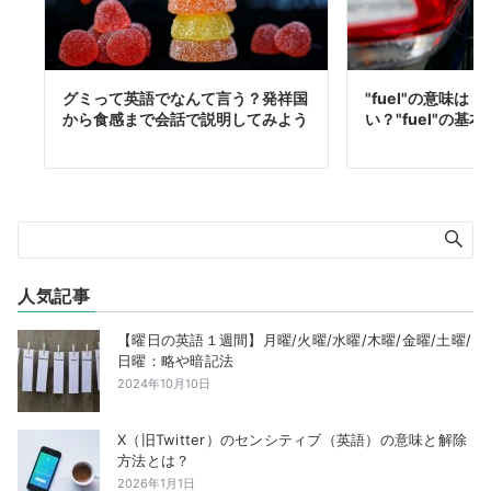
グミって英語でなんて言う？発祥国
"fuel"の意味
から食感まで会話で説明してみよう
い？"fuel"の基
人気記事
【曜日の英語１週間】月曜/火曜/水曜/木曜/金曜/土曜/
日曜：略や暗記法
2024年10月10日
X（旧Twitter）のセンシティブ（英語）の意味と解除
方法とは？
2026年1月1日