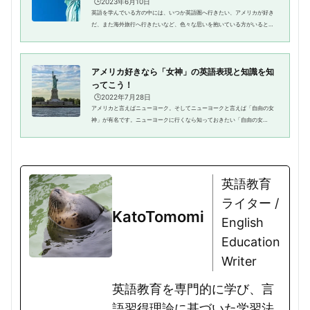
🕒️2023年6月10日
英語を学んでいる方の中には、いつか英語圏へ行きたい、アメリカが好き
だ、また海外旅行へ行きたいなど、色々な思いを抱いている方がいると思
います。そうなると、知っておきたいのが英語圏のメインとなる観光地に
ついてですね。現地に行く前に...
アメリカ好きなら「女神」の英語表現と知識を知
ってこう！
🕒️2022年7月28日
アメリカと言えばニューヨーク。そしてニューヨークと言えば「自由の女
神」が有名です。ニューヨークに行くなら知っておきたい「自由の女
神」。アメリカの象徴えともいえる像を今回は学習してみましょう。英語
では「女神」とはどういうのか、ど...
英語教育
ライター /
KatoTomomi
English
Education
Writer
英語教育を専門的に学び、言
語習得理論に基づいた学習法