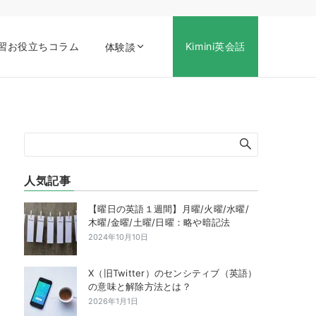
習お役立ちコラム
Kimini英会話
体験談
人気記事
【曜日の英語１週間】月曜/火曜/水曜/
木曜/金曜/土曜/日曜：略や暗記法
2024年10月10日
X（旧Twitter）のセンシティブ（英語）
の意味と解除方法とは？
2026年1月1日