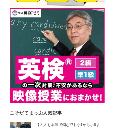
こそだてまっぷ人気記事
【大人も本気で悩む!?】小1から小6ま