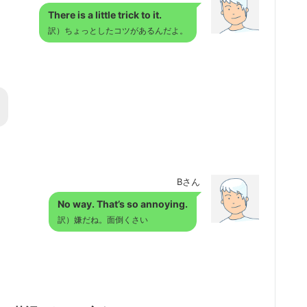
There is a little trick to it.
訳）ちょっとしたコツがあるんだよ。
Bさん
No way. That’s so annoying.
訳）嫌だね。面倒くさい