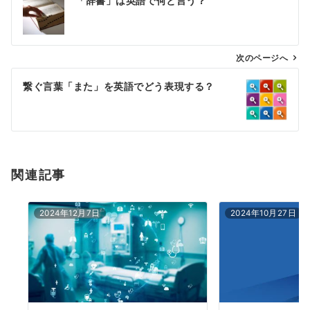
「辞書」は英語で何と言う？
稿
ナ
ビ
ゲ
次のページへ
ー
繋ぐ言葉「また」を英語でどう表現する？
シ
ョ
ン
関連記事
2024年12月7日
2024年10月27日