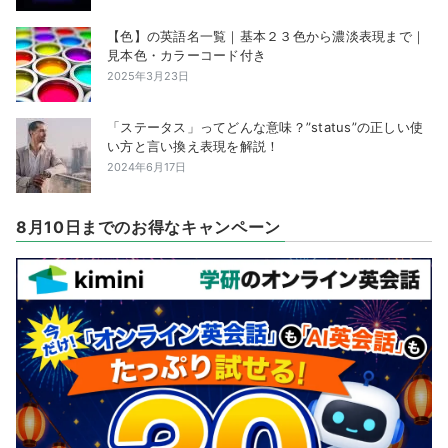
【色】の英語名一覧｜基本２３色から濃淡表現まで｜
見本色・カラーコード付き
2025年3月23日
「ステータス」ってどんな意味？”status”の正しい使
い方と言い換え表現を解説！
2024年6月17日
8月10日までのお得なキャンペーン