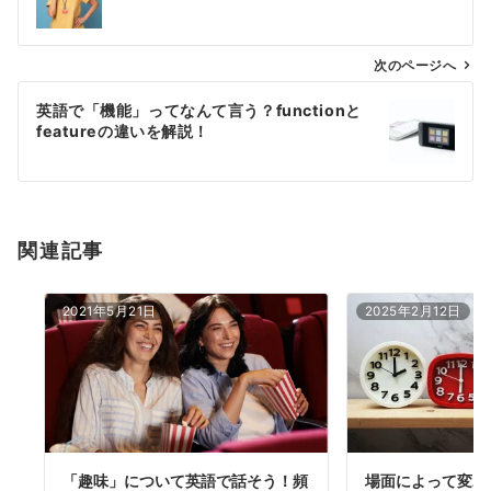
ナ
ビ
ゲ
次のページへ
ー
英語で「機能」ってなんて言う？functionと
シ
featureの違いを解説！
ョ
ン
関連記事
2021年5月21日
2025年2月12日
「趣味」について英語で話そう！頻
場面によって変わる