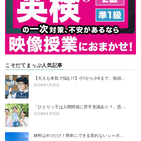
こそだてまっぷ人気記事
【大人も本気で悩む!?】小1から小6まで、地頭...
2026年1月26日
「ひとりっ子は人間関係に苦手意識あり？」思...
2026年6月15日
材料は4つだけ！簡単にできる割れないシャボ...