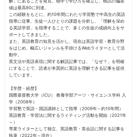
解」にあることを発見。独学で学び方を確立し、模試の偏差
値は最高80に到達。
この経験をもとに、約10年間にわたり学習塾で中高生の英語
指導に従事。生徒一人ひとりの課題を分析し、「理解を深め
る英語学習」を指導することで、多くの生徒の成績向上をサ
ポートしてきました。
また、英語教育の知見を活かし、現在は英語学習・教育分野
をはじめ、幅広いジャンルを手掛けるWebライターとして活
動中。
英文法や英語表現に関する解説記事では、「なぜ？」を明確
にすることで、読者が本質的に英語を理解できる記事を提供
しています。
【学歴・経歴】
国際基督教大学（ICU） 教養学部アーツ・サイエンス学科 入
学（2008年）
学習塾で英語・国語講師として指導（2009年～約10年間）
英語教育・学習法に関するライティング活動を開始（2021年
～）
専業ライターとして独立、英語教育・英会話に関する記事を
執筆（2022年～現在）