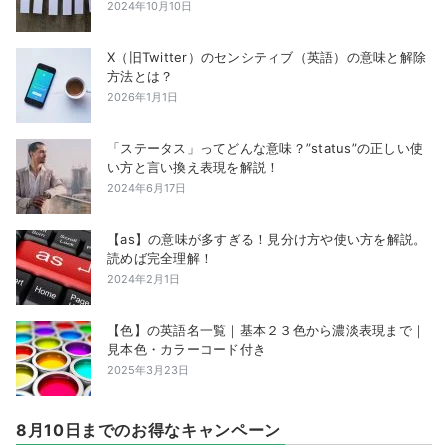
2024年10月10日
X（旧Twitter）のセンシティブ（英語）の意味と解除
方法とは？
2026年1月1日
「ステータス」ってどんな意味？”status”の正しい使
い方と言い換え表現を解説！
2024年6月17日
【as】の意味が多すぎる！見分け方や使い方を解説。
読めば完全理解！
2024年2月1日
【色】の英語名一覧｜基本２３色から濃淡表現まで｜
見本色・カラーコード付き
2025年3月23日
8月10日までのお得なキャンペーン