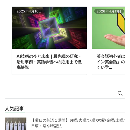
2025年4月16日
2026年4月11日
AI技術の今と未来｜最先端の研究・
英会話初心者は「
活用事例・英語学習への応用まで徹
イン英会話」の順
底解説
くい学…
人気記事
【曜日の英語１週間】月曜/火曜/水曜/木曜/金曜/土曜/
日曜：略や暗記法