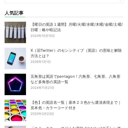
人気記事
【曜日の英語１週間】月曜/火曜/水曜/木曜/金曜/土曜/
日曜：略や暗記法
2024年10月10日
X（旧Twitter）のセンシティブ（英語）の意味と解除
方法とは？
2026年1月1日
五角形は英語でpentagon！六角形、七角形、八角形
など多角形の英語一覧
2024年11月21日
【色】の英語名一覧｜基本２３色から濃淡表現まで｜
見本色・カラーコード付き
2025年3月23日