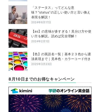
「ステータス」ってどんな意
味？”status”の正しい使い方と言い換え
表現を解説！
2024年6月17日
【as】の意味が多すぎる！見分け方や使
い方を解説。読めば完全理解！
2024年2月1日
【色】の英語名一覧｜基本２３色から濃
淡表現まで｜見本色・カラーコード付き
2025年3月23日
8月10日までのお得なキャンペーン