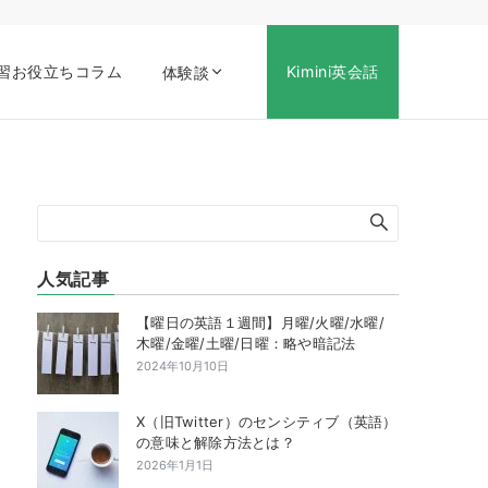
習お役立ちコラム
Kimini英会話
体験談
人気記事
【曜日の英語１週間】月曜/火曜/水曜/
木曜/金曜/土曜/日曜：略や暗記法
2024年10月10日
X（旧Twitter）のセンシティブ（英語）
の意味と解除方法とは？
2026年1月1日