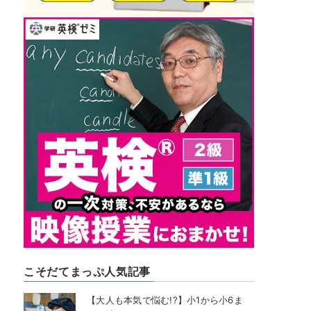
こそだてまっぷ人気記事
【大人も本気で悩む!?】小1から小6ま