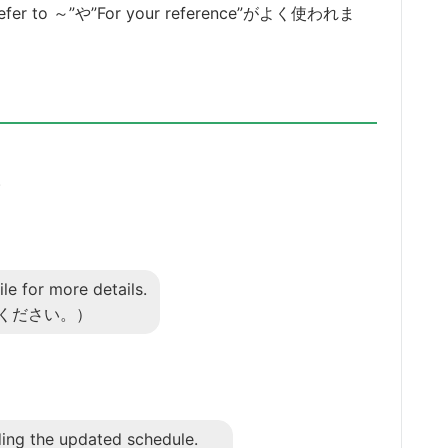
to ～”や”For your reference”がよく使われま
。
le for more details.
ください。）
ding the updated schedule.