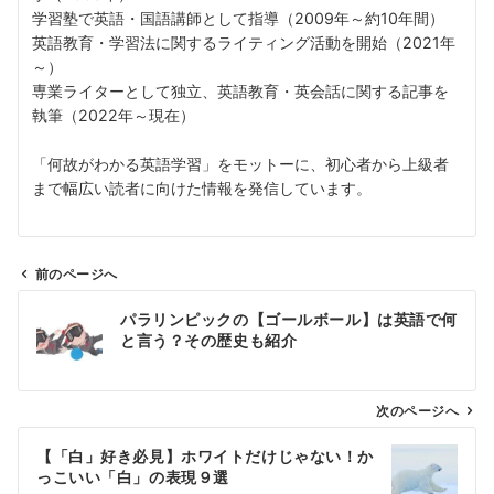
学習塾で英語・国語講師として指導（2009年～約10年間）
英語教育・学習法に関するライティング活動を開始（2021年
～）
専業ライターとして独立、英語教育・英会話に関する記事を
執筆（2022年～現在）
「何故がわかる英語学習」をモットーに、初心者から上級者
まで幅広い読者に向けた情報を発信しています。
前のページへ
投
パラリンピックの【ゴールボール】は英語で何
稿
と言う？その歴史も紹介
ナ
ビ
ゲ
次のページへ
ー
【「白」好き必見】ホワイトだけじゃない！か
シ
っこいい「白」の表現９選