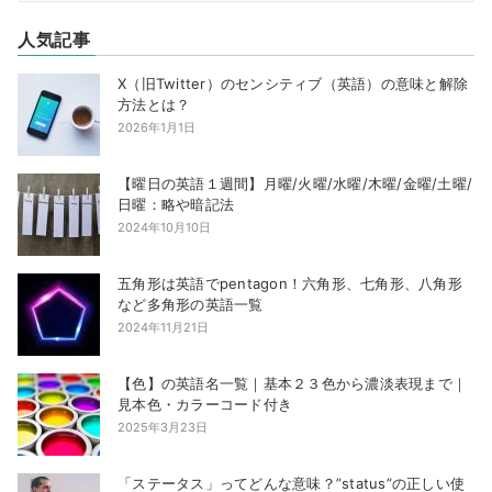
人気記事
X（旧Twitter）のセンシティブ（英語）の意味と解除
方法とは？
2026年1月1日
【曜日の英語１週間】月曜/火曜/水曜/木曜/金曜/土曜/
日曜：略や暗記法
2024年10月10日
五角形は英語でpentagon！六角形、七角形、八角形
など多角形の英語一覧
2024年11月21日
【色】の英語名一覧｜基本２３色から濃淡表現まで｜
見本色・カラーコード付き
2025年3月23日
「ステータス」ってどんな意味？”status”の正しい使