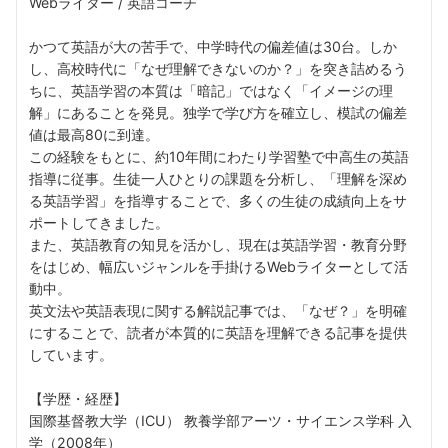
Webライター / 英語コーチ
かつて英語が大の苦手で、中学時代の偏差値は30台。しか
し、高校時代に「なぜ理解できないのか？」を突き詰めるう
ちに、英語学習の本質は「暗記」ではなく「イメージの理
解」にあることを発見。独学で学び方を確立し、模試の偏差
値は最高80に到達。
この経験をもとに、約10年間にわたり学習塾で中高生の英語
指導に従事。生徒一人ひとりの課題を分析し、「理解を深め
る英語学習」を指導することで、多くの生徒の成績向上をサ
ポートしてきました。
また、英語教育の知見を活かし、現在は英語学習・教育分野
をはじめ、幅広いジャンルを手掛けるWebライターとして活
動中。
英文法や英語表現に関する解説記事では、「なぜ？」を明確
にすることで、読者が本質的に英語を理解できる記事を提供
しています。
【学歴・経歴】
国際基督教大学（ICU） 教養学部アーツ・サイエンス学科 入
学（2008年）