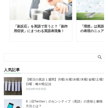
「副反応」を英語で言うと？「副作
「理想」は英語で
用症状」にまつわる英語表現集！
の表現のニュアン
人気記事
【曜日の英語１週間】月曜/火曜/水曜/木曜/金曜/土曜/
日曜：略や暗記法
2024年10月10日
X（旧Twitter）のセンシティブ（英語）の意味と解除
方法とは？