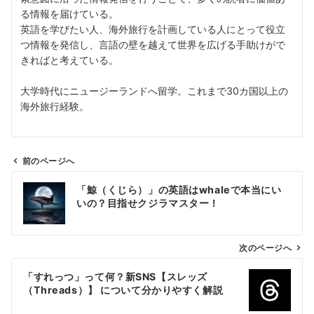
る情報を届けている。
英語を学びたい人、海外旅行を計画している人にとって役立
つ情報を発信し、言語の壁を越えて世界を広げる手助けがで
きればと考えている。
大学時代にニュージーランドへ留学。これまで30カ国以上の
海外旅行経験。
前のページへ
投
「鯨（くじら）」の英語はwhaleで本当にい
稿
いの？目指せクジラマスター！
ナ
ビ
ゲ
次のページへ
ー
「すれっつ」って何？新SNS【スレッズ
シ
（Threads）】 について分かりやすく解説
ョ