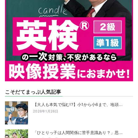
こそだてまっぷ人気記事
【大人も本気で悩む!?】小1から小6まで、地頭...
2026年1月26日
「ひとりっ子は人間関係に苦手意識あり？」思...