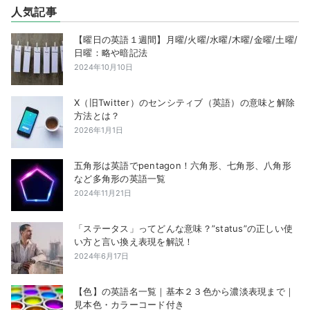
人気記事
【曜日の英語１週間】月曜/火曜/水曜/木曜/金曜/土曜/
日曜：略や暗記法
2024年10月10日
X（旧Twitter）のセンシティブ（英語）の意味と解除
方法とは？
2026年1月1日
五角形は英語でpentagon！六角形、七角形、八角形
など多角形の英語一覧
2024年11月21日
「ステータス」ってどんな意味？”status”の正しい使
い方と言い換え表現を解説！
2024年6月17日
【色】の英語名一覧｜基本２３色から濃淡表現まで｜
見本色・カラーコード付き