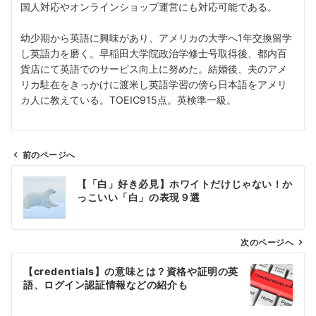
国人対応やオンラインショップ運営にも対応可能である。
幼少期から英語に興味があり、アメリカの大学へ1年交換留学
し英語力を磨く。早稲田大学院政治学修士号取得後、都内百
貨店にて英語でのサービス向上に努めた。結婚後、夫のアメ
リカ駐在をきっかけに渡米し英語学習の傍ら日本語をアメリ
カ人に教えている。TOEIC915点。英検準一級。
前のページへ
投
【「白」好き必見】ホワイトだけじゃない！か
稿
っこいい「白」の表現９選
ナ
ビ
ゲ
次のページへ
ー
【credentials】の意味とは？資格や証明の英
シ
語、ログイン認証情報などの紹介も
ョ
ン