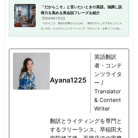
「だからこそ」と言いたいときの英語。強調し説
得力を高める英会話フレーズを紹介
🕒️2023年7月2日
「だからこそ、英語が必要なんだよね」「彼女だからこそできることじゃ
ないかな」人とのコミュニケーションで「だからこそ」を使うことがあり
ます。接続詞「だからこそ」は、前に述べられていることに対し、後ろに
くるもので強調し、説得力を高...
英語翻訳
者・コンテ
ンツライタ
Ayana1225
ー /
Translator
& Content
Writer
翻訳とライティングを専門と
するフリーランス。早稲田大