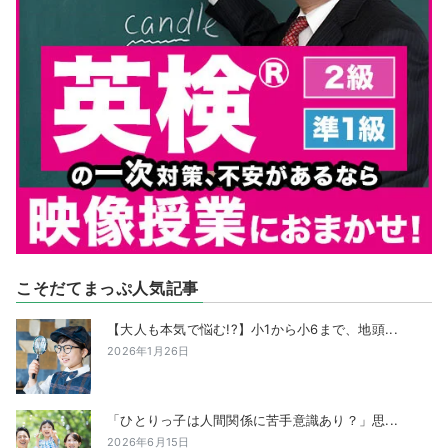
こそだてまっぷ人気記事
【大人も本気で悩む!?】小1から小6まで、地頭...
2026年1月26日
「ひとりっ子は人間関係に苦手意識あり？」思...
2026年6月15日