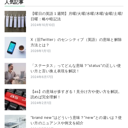
人気記事
【曜日の英語１週間】月曜/火曜/水曜/木曜/金曜/土曜/
日曜：略や暗記法
2024年10月10日
X（旧Twitter）のセンシティブ（英語）の意味と解除
方法とは？
2026年1月1日
「ステータス」ってどんな意味？”status”の正しい使
い方と言い換え表現を解説！
2024年6月17日
【as】の意味が多すぎる！見分け方や使い方を解説。
読めば完全理解！
2024年2月1日
“brand new”はどういう意味？”new”との違いは？使
い方のニュアンスや例文を紹介