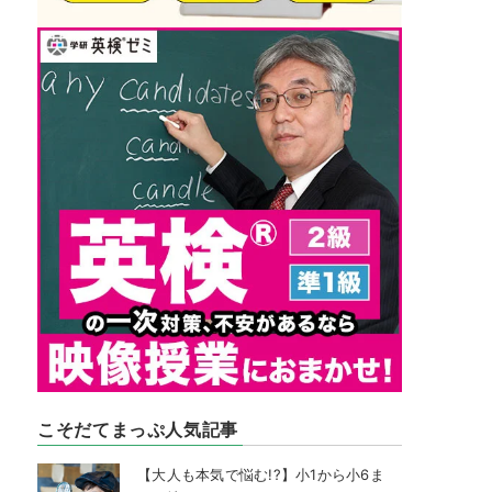
こそだてまっぷ人気記事
【大人も本気で悩む!?】小1から小6ま