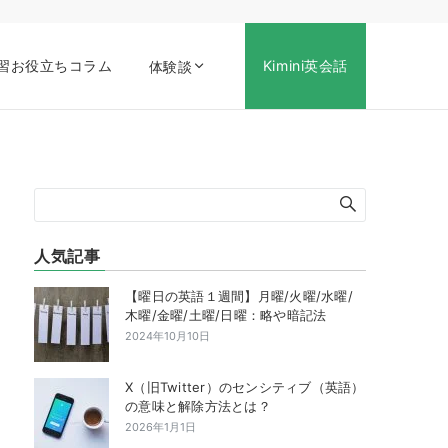
習お役立ちコラム
Kimini英会話
体験談
人気記事
【曜日の英語１週間】月曜/火曜/水曜/
木曜/金曜/土曜/日曜：略や暗記法
2024年10月10日
X（旧Twitter）のセンシティブ（英語）
の意味と解除方法とは？
2026年1月1日