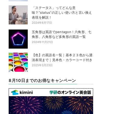
「ステータス」ってどんな意
味？”status”の正しい使い方と言い換え
表現を解説！
2024年6月17日
五角形は英語でpentagon！六角形、七
角形、八角形など多角形の英語一覧
2024年11月21日
【色】の英語名一覧｜基本２３色から濃
淡表現まで｜見本色・カラーコード付き
2025年3月23日
8月10日までのお得なキャンペーン