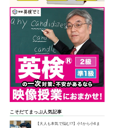
こそだてまっぷ人気記事
【大人も本気で悩む!?】小1から小6ま