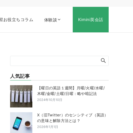
習お役立ちコラム
Kimini英会話
体験談
人気記事
【曜日の英語１週間】月曜/火曜/水曜/
木曜/金曜/土曜/日曜：略や暗記法
2024年10月10日
X（旧Twitter）のセンシティブ（英語）
の意味と解除方法とは？
2026年1月1日