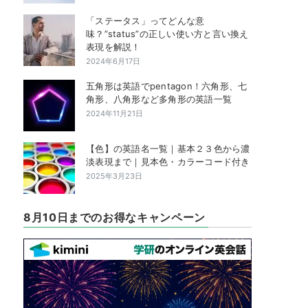
「ステータス」ってどんな意
味？”status”の正しい使い方と言い換え
表現を解説！
2024年6月17日
五角形は英語でpentagon！六角形、七
角形、八角形など多角形の英語一覧
2024年11月21日
【色】の英語名一覧｜基本２３色から濃
淡表現まで｜見本色・カラーコード付き
2025年3月23日
8月10日までのお得なキャンペーン