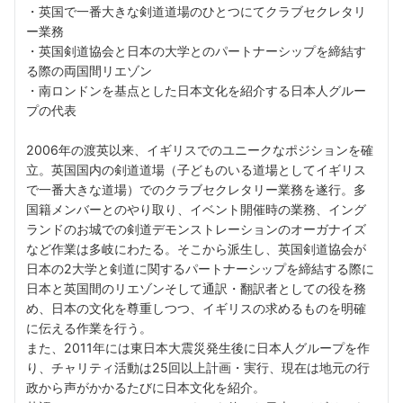
・英国で一番大きな剣道道場のひとつにてクラブセクレタリ
ー業務
・英国剣道協会と日本の大学とのパートナーシップを締結す
る際の両国間リエゾン
・南ロンドンを基点とした日本文化を紹介する日本人グルー
プの代表
2006年の渡英以来、イギリスでのユニークなポジションを確
立。英国国内の剣道道場（子どものいる道場としてイギリス
で一番大きな道場）でのクラブセクレタリー業務を遂行。多
国籍メンバーとのやり取り、イベント開催時の業務、イング
ランドのお城での剣道デモンストレーションのオーガナイズ
など作業は多岐にわたる。そこから派生し、英国剣道協会が
日本の2大学と剣道に関するパートナーシップを締結する際に
日本と英国間のリエゾンそして通訳・翻訳者としての役を務
め、日本の文化を尊重しつつ、イギリスの求めるものを明確
に伝える作業を行う。
また、2011年には東日本大震災発生後に日本人グループを作
り、チャリティ活動は25回以上計画・実行、現在は地元の行
政から声がかかるたびに日本文化を紹介。