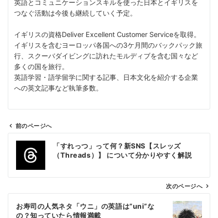
英語とコミュニケーションスキルを使った日本とイギリスを
つなぐ活動は今後も継続していく予定。
イギリスの資格Deliver Excellent Customer Serviceを取得。
イギリスを含むヨーロッパ各国への3ケ月間のバックパック旅
行、スクーバダイビングに訪れたモルディブを含む国々など
多くの国を旅行。
英語学習・語学留学に関する記事、日本文化を紹介する企業
への英文記事など執筆多数。
前のページへ
投
「すれっつ」って何？新SNS【スレッズ
稿
（Threads）】 について分かりやすく解説
ナ
ビ
ゲ
次のページへ
ー
お寿司の人気ネタ「ウニ」の英語は”uni”な
シ
の？知っていたら情報満載