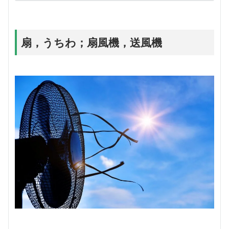
扇，うちわ；扇風機，送風機