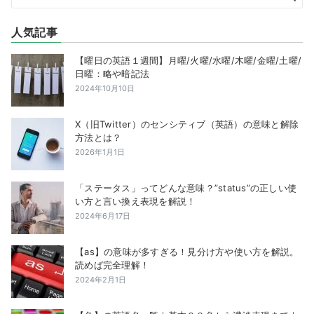
人気記事
【曜日の英語１週間】月曜/火曜/水曜/木曜/金曜/土曜/
日曜：略や暗記法
2024年10月10日
X（旧Twitter）のセンシティブ（英語）の意味と解除
方法とは？
2026年1月1日
「ステータス」ってどんな意味？”status”の正しい使
い方と言い換え表現を解説！
2024年6月17日
【as】の意味が多すぎる！見分け方や使い方を解説。
読めば完全理解！
2024年2月1日