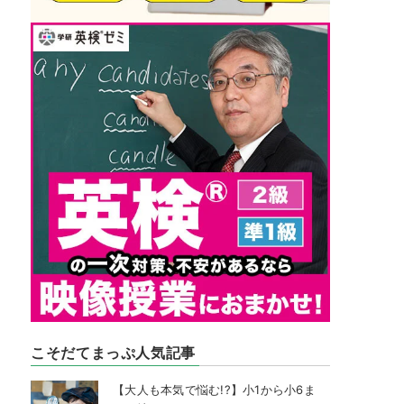
こそだてまっぷ人気記事
【大人も本気で悩む!?】小1から小6ま