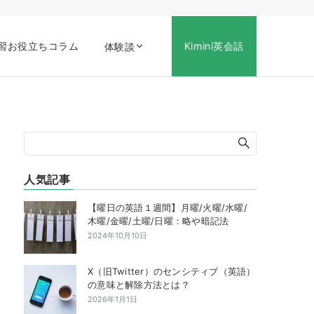
習お役立ちコラム
Kimini英会話
体験談
人気記事
【曜日の英語１週間】月曜/火曜/水曜/
木曜/金曜/土曜/日曜：略や暗記法
2024年10月10日
X（旧Twitter）のセンシティブ（英語）
の意味と解除方法とは？
2026年1月1日