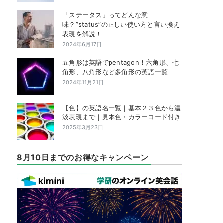
「ステータス」ってどんな意
味？”status”の正しい使い方と言い換え
表現を解説！
2024年6月17日
五角形は英語でpentagon！六角形、七
角形、八角形など多角形の英語一覧
2024年11月21日
【色】の英語名一覧｜基本２３色から濃
淡表現まで｜見本色・カラーコード付き
2025年3月23日
8月10日までのお得なキャンペーン