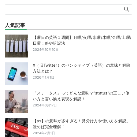
人気記事
【曜日の英語１週間】月曜/火曜/水曜/木曜/金曜/土曜/
日曜：略や暗記法
2024年10月10日
X（旧Twitter）のセンシティブ（英語）の意味と解除
方法とは？
2026年1月1日
「ステータス」ってどんな意味？”status”の正しい使
い方と言い換え表現を解説！
2024年6月17日
【as】の意味が多すぎる！見分け方や使い方を解説。
読めば完全理解！
2024年2月1日