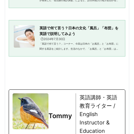
が発表した「宿泊旅行統計調査」によると、訪日外国人の地方宿泊が増加
しており、その多くが民宿や簡易宿所を選ぶ傾向にあります。特に「日本
らしさ」「地元の人とのふれあ...
英語で何て言う？日本の文化「風呂」「布団」を
英語で説明してみよう
🕒️2024年7月30日
「英語で何て言う？」コーナー、今回は日本の「お風呂」と「お布団」に
関する英語をご紹介します。生活のなかで、「お風呂」と「お布団」は、
特に英語圏との文化の違いがはっきりしています。日本独特の習慣を、英
語ではどのように伝えればいい...
英語講師・英語
教育ライター /
English
Tommy
Instructor &
Education