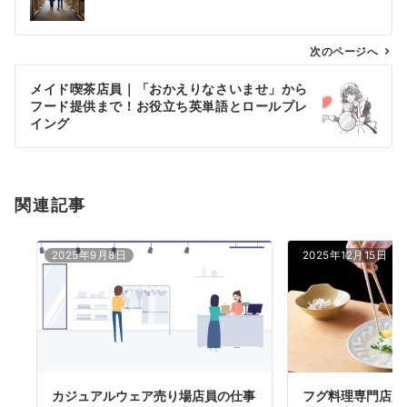
ナ
ビ
ゲ
次のページへ
ー
メイド喫茶店員｜「おかえりなさいませ」から
シ
フード提供まで！お役立ち英単語とロールプレ
ョ
イング
ン
関連記事
2025年9月8日
2025年12月15日
カジュアルウェア売り場店員の仕事
フグ料理専門店店