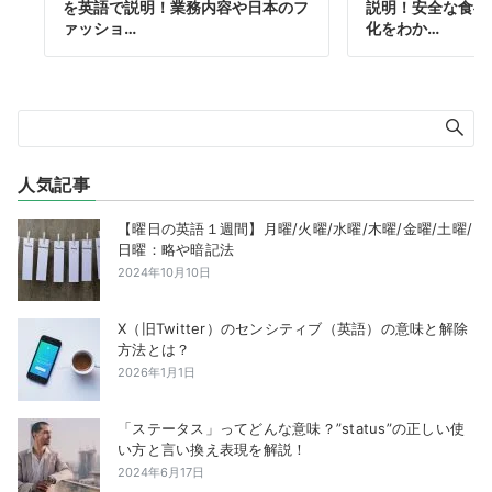
を英語で説明！業務内容や日本のフ
説明！安全な食べ
ァッショ…
化をわか…
人気記事
【曜日の英語１週間】月曜/火曜/水曜/木曜/金曜/土曜/
日曜：略や暗記法
2024年10月10日
X（旧Twitter）のセンシティブ（英語）の意味と解除
方法とは？
2026年1月1日
「ステータス」ってどんな意味？”status”の正しい使
い方と言い換え表現を解説！
2024年6月17日