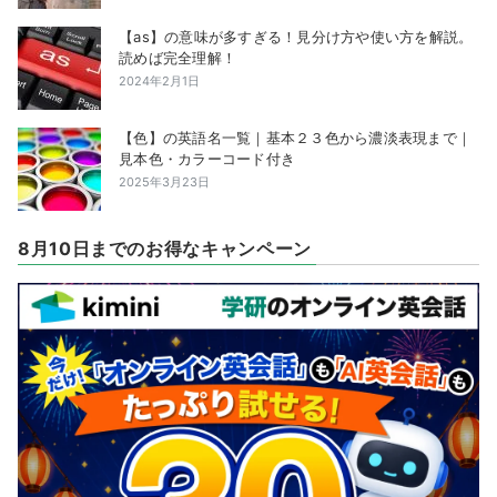
【as】の意味が多すぎる！見分け方や使い方を解説。
読めば完全理解！
2024年2月1日
【色】の英語名一覧｜基本２３色から濃淡表現まで｜
見本色・カラーコード付き
2025年3月23日
8月10日までのお得なキャンペーン