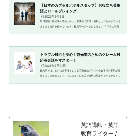
【日本のカプセルホテルスタッフ】お役立ち英単
語とロールプレイング
🕒️2025年9月9日
訪日外国人観光客の増加に伴い、低価格で清潔・便利なカプセルホテルは
ますます注目を集めています。観光庁のデータによると、2025年上半期の
訪日客数はすでに1,700万人を超えており、今後も外国人観光客への対応力
が求められます。出典：観光庁...
トラブル対応も安心！観光業のためのクレーム対
応英会話をマスター！
🕒️2025年5月21日
観光業では、どれだけ準備をしても予期せぬトラブルやお客様の不満が発
生することがあります。そんなときに英語で適切な対応ができるかどうか
が、お客様の満足度を大きく左右します。本記事では、観光業における
「クレーム対応 英語」を中心に、...
英語講師・英語
教育ライター /