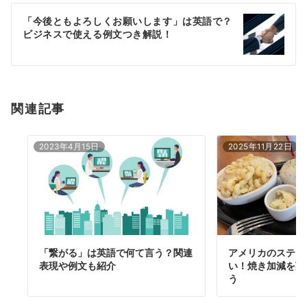
ー
「今後ともよろしくお願いします」は英語で？
シ
ビジネスで使える例文つき解説！
ョ
ン
関連記事
2023年4月15日
2025年11月22日
「繋がる」は英語で何て言う？関連
アメリカのステー
表現や例文も紹介
い！焼き加減を英
う