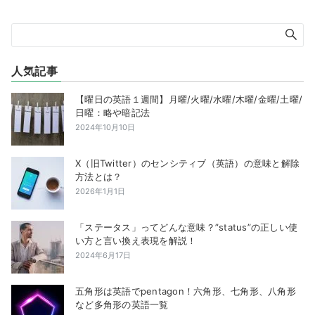
人気記事
【曜日の英語１週間】月曜/火曜/水曜/木曜/金曜/土曜/
日曜：略や暗記法
2024年10月10日
X（旧Twitter）のセンシティブ（英語）の意味と解除
方法とは？
2026年1月1日
「ステータス」ってどんな意味？”status”の正しい使
い方と言い換え表現を解説！
2024年6月17日
五角形は英語でpentagon！六角形、七角形、八角形
など多角形の英語一覧