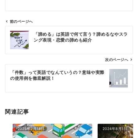
前のページへ
投
「諦める」は英語で何て言う？諦めるなやスラ
稿
ング表現・恋愛の諦めも紹介
ナ
ビ
ゲ
次のページへ
ー
「件数」って英語でなんていうの？意味や実際
シ
の使用例を徹底解説！
ョ
ン
関連記事
2025年2月18日
2024年8月1日