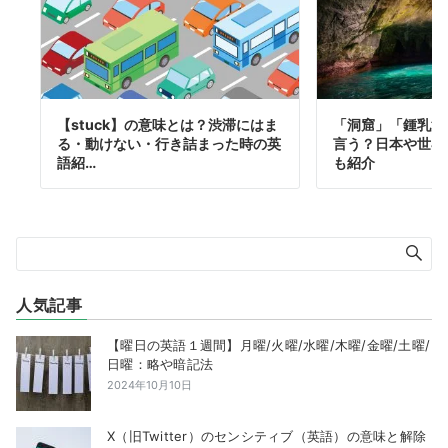
【stuck】の意味とは？渋滞にはま
「洞窟」「鍾乳洞
る・動けない・行き詰まった時の英
言う？日本や世界
語紹…
も紹介
人気記事
【曜日の英語１週間】月曜/火曜/水曜/木曜/金曜/土曜/
日曜：略や暗記法
2024年10月10日
X（旧Twitter）のセンシティブ（英語）の意味と解除