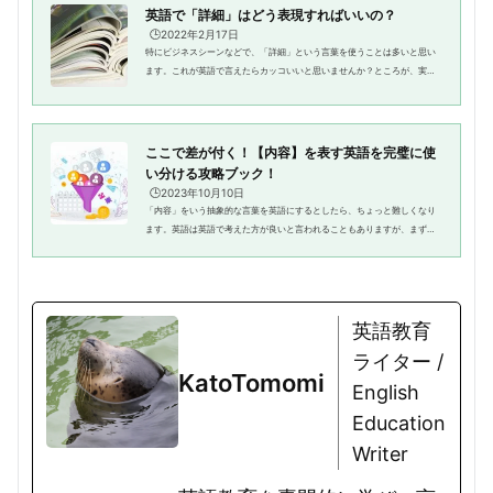
英語で「詳細」はどう表現すればいいの？
🕒️2022年2月17日
特にビジネスシーンなどで、「詳細」という言葉を使うことは多いと思い
ます。これが英語で言えたらカッコいいと思いませんか？ところが、実際
に使う場面が少ないことからか、学生時代にビジネスシーンでよく使う単
語はあまり習わないからは、「...
ここで差が付く！【内容】を表す英語を完璧に使
い分ける攻略ブック！
🕒️2023年10月10日
「内容」をいう抽象的な言葉を英語にするとしたら、ちょっと難しくなり
ます。英語は英語で考えた方が良いと言われることもありますが、まず日
本語で文章を考えてから英語にしようと思っても、単語を知っていなけれ
ば難しいですよね。やはり語彙...
英語教育
ライター /
KatoTomomi
English
Education
Writer