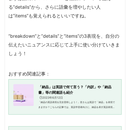
る”details”から、さらに語彙を増やしたい人
は”items”も覚えられるといいですね。
“breakdown”と”details”と”items”の3表現を、自分の
伝えたいニュアンスに応じて上手に使い分けていきま
しょう！
おすすめ関連記事：
「納品」は英語で何て言う？「内訳」や「納品
書」等の関連語も紹介
🕒️2023年6月12日
「納品の英語表現を完全習得しよう！」皆さんは英語で「納品」を表現で
きますか？こちらの記事では、英語学習者向けに、納品を表す英語表現の
種類や使い方、さらには具体的な例文を紹介します。納品に関する英語表
現が分からなくて困っている人...