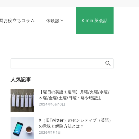
習お役立ちコラム
Kimini英会話
体験談
人気記事
【曜日の英語１週間】月曜/火曜/水曜/
木曜/金曜/土曜/日曜：略や暗記法
2024年10月10日
X（旧Twitter）のセンシティブ（英語）
の意味と解除方法とは？
2026年1月1日