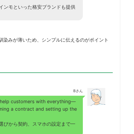
インモといった格安ブランドも提供
馴染みが薄いため、シンプルに伝えるのがポイント
Bさん
 help customers with everything—
ning a contract and setting up the
選びから契約、スマホの設定まで一