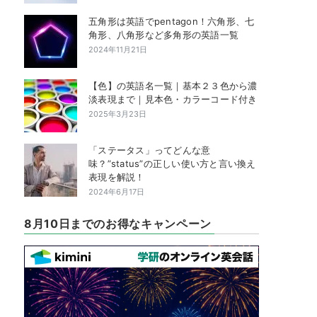
五角形は英語でpentagon！六角形、七
角形、八角形など多角形の英語一覧
2024年11月21日
【色】の英語名一覧｜基本２３色から濃
淡表現まで｜見本色・カラーコード付き
2025年3月23日
「ステータス」ってどんな意
味？”status”の正しい使い方と言い換え
表現を解説！
2024年6月17日
8月10日までのお得なキャンペーン