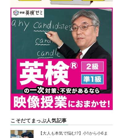
こそだてまっぷ人気記事
【大人も本気で悩む!?】小1から小6ま