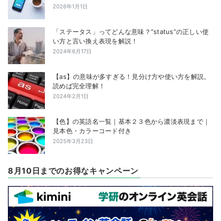
2026年1月1日
「ステータス」ってどんな意味？”status”の正しい使
い方と言い換え表現を解説！
2024年6月17日
【as】の意味が多すぎる！見分け方や使い方を解説。
読めば完全理解！
2024年2月1日
【色】の英語名一覧｜基本２３色から濃淡表現まで｜
見本色・カラーコード付き
2025年3月23日
8月10日までのお得なキャンペーン