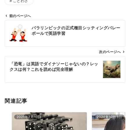
ことわざ
前のページへ
投
パラリンピックの正式種目シッティングバレー
稿
ボールで英語学習
ナ
ビ
ゲ
次のページへ
ー
「恐竜」は英語でダイナソーじゃないの？レッ
シ
クスは何？これを読めば完全理解
ョ
ン
関連記事
2021年2月10日
2024年10月3日