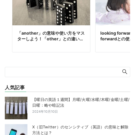
「another」の意味や使い方をマス
looking forw
ターしよう！「other」との違い…
forwardとの使…
人気記事
【曜日の英語１週間】月曜/火曜/水曜/木曜/金曜/土曜/
日曜：略や暗記法
2024年10月10日
X（旧Twitter）のセンシティブ（英語）の意味と解除
方法とは？