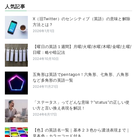
人気記事
X（旧Twitter）のセンシティブ（英語）の意味と解除
方法とは？
2026年1月1日
【曜日の英語１週間】月曜/火曜/水曜/木曜/金曜/土曜/
日曜：略や暗記法
2024年10月10日
五角形は英語でpentagon！六角形、七角形、八角形
など多角形の英語一覧
2024年11月21日
「ステータス」ってどんな意味？”status”の正しい使
い方と言い換え表現を解説！
2024年6月17日
【色】の英語名一覧｜基本２３色から濃淡表現まで｜
見本色・カラーコード付き