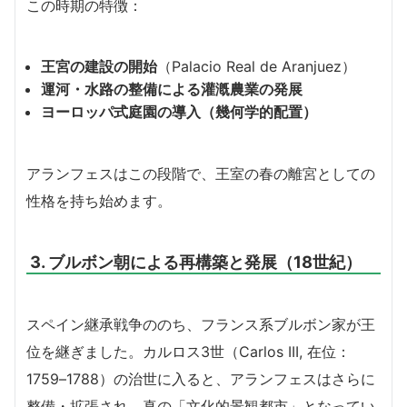
この時期の特徴：
王宮の建設の開始
（Palacio Real de Aranjuez）
運河・水路の整備による灌漑農業の発展
ヨーロッパ式庭園の導入（幾何学的配置）
アランフェスはこの段階で、王室の春の離宮としての
性格を持ち始めます。
3. ブルボン朝による再構築と発展（18世紀）
スペイン継承戦争ののち、フランス系ブルボン家が王
位を継ぎました。カルロス3世（Carlos III, 在位：
1759–1788）の治世に入ると、アランフェスはさらに
整備・拡張され、真の「文化的景観都市」となってい