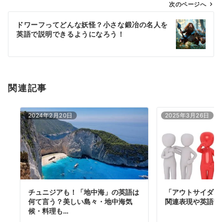
ゲ
次のページへ
ー
ドワーフってどんな妖怪？小さな鍛冶の名人を
シ
英語で説明できるようになろう！
ョ
ン
関連記事
2024年2月20日
2025年3月26日
チュニジアも！「地中海」の英語は
「アウトサイダー
何て言う？美しい島々・地中海気
関連表現や英語"out
候・料理も…