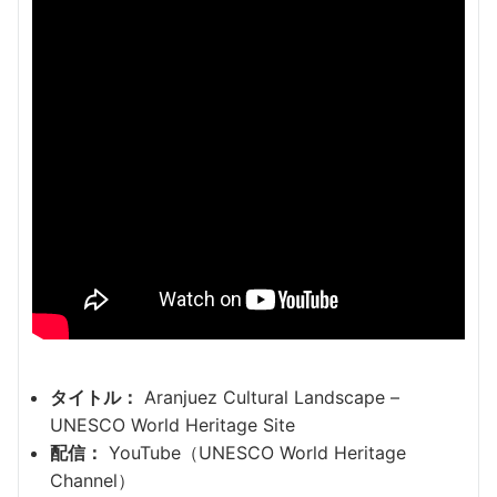
タイトル：
Aranjuez Cultural Landscape –
UNESCO World Heritage Site
配信：
YouTube（UNESCO World Heritage
Channel）