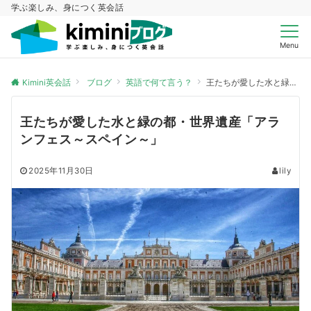
学ぶ楽しみ、身につく英会話
Menu
Kimini英会話
ブログ
英語で何て言う？
王たちが愛した水と緑の都・世界遺産「アランフェス～スペイン～」
王たちが愛した水と緑の都・世界遺産「アラ
ンフェス～スペイン～」
2025年11月30日
lily