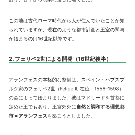
この地は古代ローマ時代から人が住んでいたことが知
られていますが、現在のような都市計画と王室の関与
が始まるのは
1
6世紀以降です。
2. フェリペ2世による開発（16世紀後半）
アランフェスの本格的な整備は、スペイン・ハプスブ
ルク家のフェリペ2世（Felipe II, 在位：1556–1598）
の命によって始まりました。彼はマドリードを首都に
定めた王でもあり、王宮郊外に
自然と調和する理想都
市＝アランフェス
を築こうとしました。