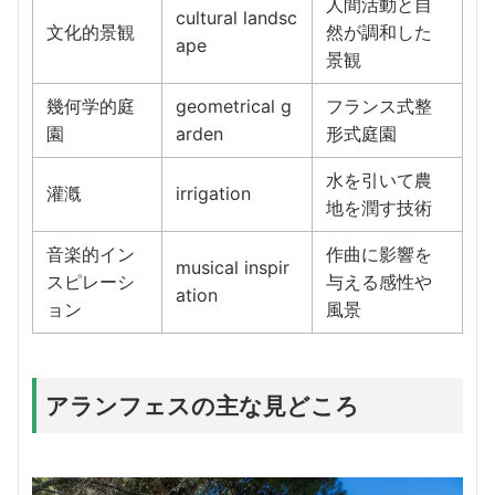
人間活動と自
cultural landsc
文化的景観
然が調和した
ape
景観
幾何学的庭
geometrical g
フランス式整
園
arden
形式庭園
水を引いて農
灌漑
irrigation
地を潤す技術
音楽的イン
作曲に影響を
musical inspir
スピレーシ
与える感性や
ation
ョン
風景
アランフェスの主な見どころ