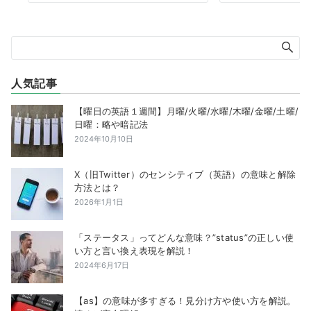
人気記事
【曜日の英語１週間】月曜/火曜/水曜/木曜/金曜/土曜/
日曜：略や暗記法
2024年10月10日
X（旧Twitter）のセンシティブ（英語）の意味と解除
方法とは？
2026年1月1日
「ステータス」ってどんな意味？”status”の正しい使
い方と言い換え表現を解説！
2024年6月17日
【as】の意味が多すぎる！見分け方や使い方を解説。