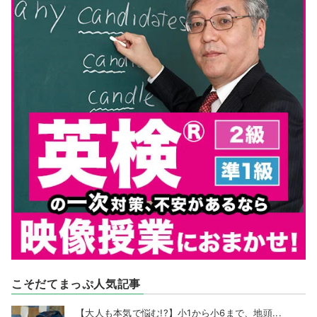
こそだてまっぷ人気記事
【大人も本気で悩む!?】小1から小6まで、地頭...