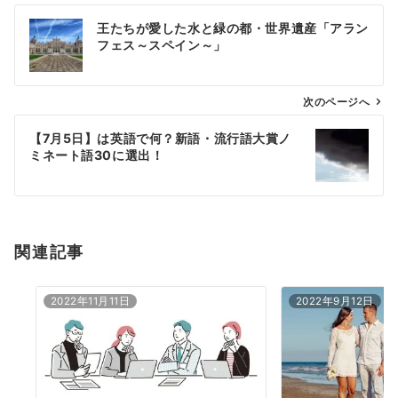
投
王たちが愛した水と緑の都・世界遺産「アラン
稿
フェス～スペイン～」
ナ
ビ
ゲ
次のページへ
ー
【7月5日】は英語で何？新語・流行語大賞ノ
シ
ミネート語30に選出！
ョ
ン
関連記事
2022年11月11日
2022年9月12日