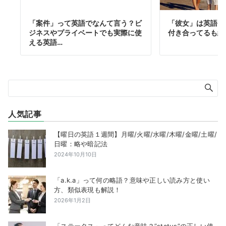
「案件」って英語でなんて言う？ビ
「彼女」は英語で
ジネスやプライベートでも実際に使
付き合ってるも紹
える英語…
人気記事
【曜日の英語１週間】月曜/火曜/水曜/木曜/金曜/土曜/
日曜：略や暗記法
2024年10月10日
「a.k.a」って何の略語？意味や正しい読み方と使い
方、類似表現も解説！
2026年1月2日