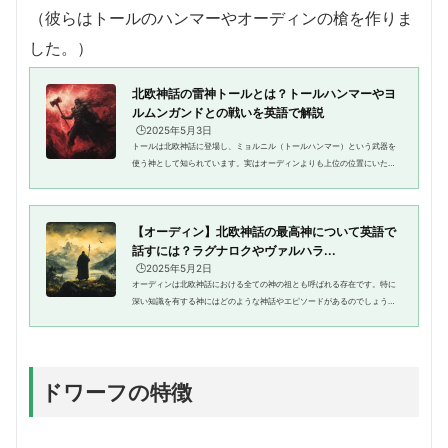
（彼らはトールのハンマーやオーディンの槍を作りま
した。）
北欧神話の雷神トールとは？トールハンマーやヨ
ルムンガンドとの戦いを英語で解説
🕒️2025年5月3日
トールは北欧神話に登場し、ミョルニル（トールハンマー）という武器を
使う神として知られています。実はオーディンよりも上位の位置にいたと
されているトールは、北欧神話でどのような活躍をしたのでしょうか。こ
の記事では最高神とも言われた...
【オーディン】北欧神話の最高神について英語で
話すには？ラグナロクやヴァルハラ...
🕒️2025年5月2日
オーディンは北欧神話における全ての神の祖とも呼ばれる存在です。特に
深い知識を有する神にはどのような神話やエピソードがあるのでしょう
か。この記事ではオーディンが神々の中心となるきっかけとなった神話か
ら終末戦争ラグナロクまでに成し...
ドワーフの特徴