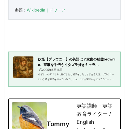
参照：
Wikipedia｜ドワーフ
妖怪【ブラウニー】の英語は？家庭の精霊browni
e、家事を手伝うイタズラ好きキャラ...
🕒️2025年5月18日
イギリスやアメリカに旅行したり留学をしたことがある人は、ブラウニー
という焼き菓子を知っているでしょう。このお菓子がなぜブラウニーと呼
ばれるかというと、生地が茶色（ブラウン）ということが語源です。さ
て、焼き菓子ではなく、イギリス...
英語講師・英語
教育ライター /
English
Tommy