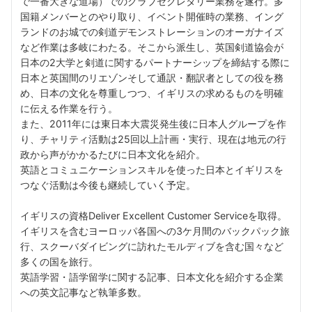
で一番大きな道場）でのクラブセクレタリー業務を遂行。多
国籍メンバーとのやり取り、イベント開催時の業務、イング
ランドのお城での剣道デモンストレーションのオーガナイズ
など作業は多岐にわたる。そこから派生し、英国剣道協会が
日本の2大学と剣道に関するパートナーシップを締結する際に
日本と英国間のリエゾンそして通訳・翻訳者としての役を務
め、日本の文化を尊重しつつ、イギリスの求めるものを明確
に伝える作業を行う。
また、2011年には東日本大震災発生後に日本人グループを作
り、チャリティ活動は25回以上計画・実行、現在は地元の行
政から声がかかるたびに日本文化を紹介。
英語とコミュニケーションスキルを使った日本とイギリスを
つなぐ活動は今後も継続していく予定。
イギリスの資格Deliver Excellent Customer Serviceを取得。
イギリスを含むヨーロッパ各国への3ケ月間のバックパック旅
行、スクーバダイビングに訪れたモルディブを含む国々など
多くの国を旅行。
英語学習・語学留学に関する記事、日本文化を紹介する企業
への英文記事など執筆多数。