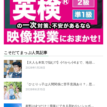
こそだてまっぷ人気記事
【大人も本気で悩む!?】小1から小6まで、地頭...
2026年1月26日
「ひとりっ子は人間関係に苦手意識あり？」思...
2026年6月15日
材料は4つだけ！簡単にできる割れないシャボ...