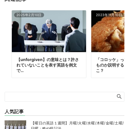
2025年2月10日
2023年11月10日
【unforgiven】の意味とは？許さ
「コロッケ」って
れていないことを表す英語を例文
ものか説明するに
で…
こ？
人気記事
【曜日の英語１週間】月曜/火曜/水曜/木曜/金曜/土曜/
日曜：略や暗記法