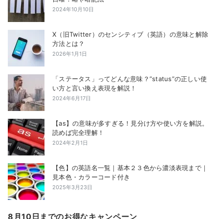
2024年10月10日
X（旧Twitter）のセンシティブ（英語）の意味と解除
方法とは？
2026年1月1日
「ステータス」ってどんな意味？”status”の正しい使
い方と言い換え表現を解説！
2024年6月17日
【as】の意味が多すぎる！見分け方や使い方を解説。
読めば完全理解！
2024年2月1日
【色】の英語名一覧｜基本２３色から濃淡表現まで｜
見本色・カラーコード付き
2025年3月23日
8月10日までのお得なキャンペーン