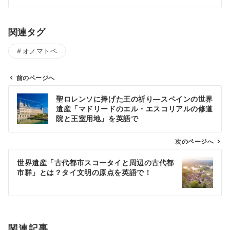
関連タグ
オノマトベ
前のページへ
投
聖ロレンソに捧げた王の祈り―スペインの世界
稿
遺産「マドリードのエル・エスコリアルの修道
ナ
院と王室用地」を英語で
ビ
ゲ
次のページへ
ー
世界遺産「古代都市スコータイと周辺の古代都
シ
市群」とは？タイ文明の原点を英語で！
ョ
ン
関連記事