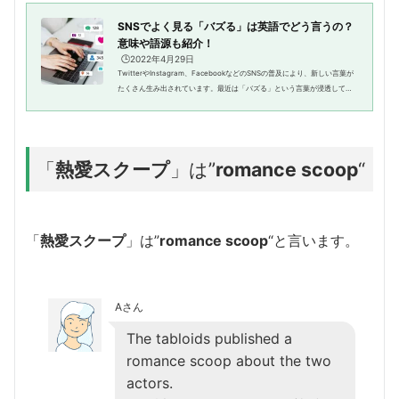
SNSでよく見る「バズる」は英語でどう言うの？
意味や語源も紹介！
🕒️2022年4月29日
TwitterやInstagram、FacebookなどのSNSの普及により、新しい言葉が
たくさん生み出されています。最近は「バズる」という言葉が浸透してお
り、さまざまなところで使用されています。今回は「英語で『バズる』は
どう言うの？」をテーマに解説して...
「
熱愛スクープ
」は”
romance
scoop
“
「
熱愛スクープ
」は”
romance
scoop
“と言います。
Aさん
The tabloids published a
romance scoop about the two
actors.