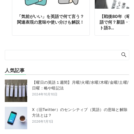
「気前がいい」を英語で何て言う？
【戦後80年（昭和
関連表現の意味や使い分けも解説！
語で何？新語・流
ト語3…
人気記事
【曜日の英語１週間】月曜/火曜/水曜/木曜/金曜/土曜/
日曜：略や暗記法
2024年10月10日
X（旧Twitter）のセンシティブ（英語）の意味と解除
方法とは？
2026年1月1日