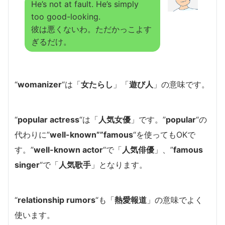
He’s not at fault. He’s simply
too good-looking.
彼は悪くないわ。ただかっこよす
ぎるだけ。
“
womanizer
“は「
女たらし
」「
遊び人
」の意味です。
“
popular actress
“は「
人気女優
」です。”
popular
“の
代わりに”
well-known””famous
“を使ってもOKで
す。”
well-known actor
“で「
人気俳優
」、”
famous
singer
“で「
人気歌手
」となります。
“
relationship rumors
“も「
熱愛報道
」の意味でよく
使います。