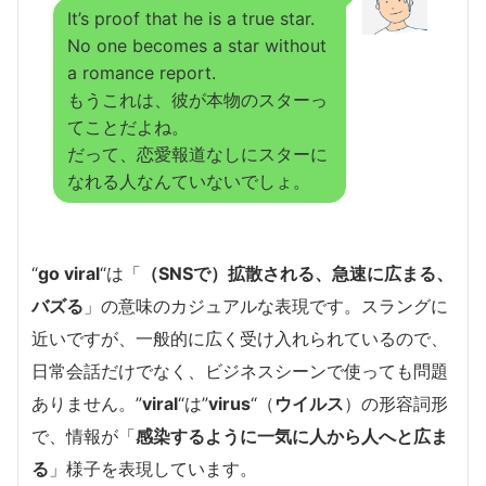
It’s proof that he is a true star.
No one becomes a star without
a romance report.
もうこれは、彼が本物のスターっ
てことだよね。
だって、恋愛報道なしにスターに
なれる人なんていないでしょ。
“
go viral
“は「
（SNSで）拡散される、急速に広まる、
バズる
」の意味のカジュアルな表現です。スラングに
近いですが、一般的に広く受け入れられているので、
日常会話だけでなく、ビジネスシーンで使っても問題
ありません。”
viral
“
は”
virus
“（
ウイルス
）の形容詞形
で、情報が「
感染するように一気に人から人へと広ま
る
」様子を表現しています。