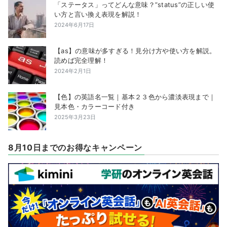
「ステータス」ってどんな意味？”status”の正しい使
い方と言い換え表現を解説！
2024年6月17日
【as】の意味が多すぎる！見分け方や使い方を解説。
読めば完全理解！
2024年2月1日
【色】の英語名一覧｜基本２３色から濃淡表現まで｜
見本色・カラーコード付き
2025年3月23日
8月10日までのお得なキャンペーン