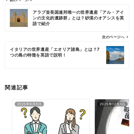
投
アラブ首長国連邦唯一の世界遺産「アル・アイ
稿
ンの文化的遺跡群」とは？砂漠のオアシスを英
ナ
語で紹介
ビ
ゲ
次のページへ
ー
イタリアの世界遺産「エオリア諸島」とは？7
シ
つの島の特徴を英語で説明！
ョ
ン
関連記事
2025年9月8日
2025年12月1日