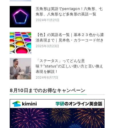
五角形は英語でpentagon！六角形、七
角形、八角形など多角形の英語一覧
2024年11月21日
【色】の英語名一覧｜基本２３色から濃
淡表現まで｜見本色・カラーコード付き
2025年3月23日
「ステータス」ってどんな意
味？”status”の正しい使い方と言い換え
表現を解説！
2024年6月17日
8月10日までのお得なキャンペーン