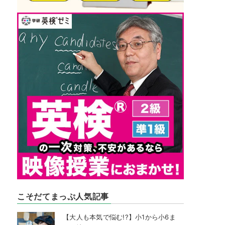
こそだてまっぷ人気記事
【大人も本気で悩む!?】小1から小6ま