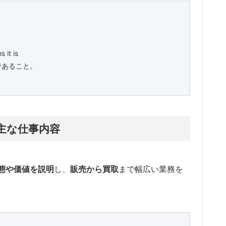
 it is
であること。
主な仕事内容
態や価値を説明
し、
販売から買取
まで幅広い業務を