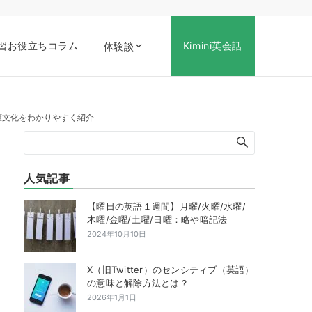
習お役立ちコラム
Kimini英会話
体験談
董文化をわかりやすく紹介
人気記事
【曜日の英語１週間】月曜/火曜/水曜/
木曜/金曜/土曜/日曜：略や暗記法
2024年10月10日
X（旧Twitter）のセンシティブ（英語）
の意味と解除方法とは？
2026年1月1日